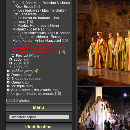
Fugard, John Kani, Winston Ntshona
- Peter Brook
[14]
Les barbares - Maxime Gorki -
Éric Lacascade
[87]
Le bazar du homard - Jan
Lauwers
[18]
Asobu, Hommage à Henri
Michaux - Josef Nadj
[58]
Black Battles with Dogs (Combat
de nègre et de chiens) - Bernard-
Marie Koltès - Arthur Nauzyciel
[20]
Mozart et Salieri, Requiem -
Alexandre Pouchkine & Vladimir
Martynov - Anatoli Vassiliev
[13]
Festival Off
[79]
2005
[448]
2004
[423]
2003
[26]
Théâtre
[89225]
Danse
[29148]
Théâtre de rue
[525]
Opéra
[2852]
Musique
[3655]
Autres spectacles vivants
[1386]
Le grand théâtre du monde
[18]
185210 photos
Menu
Identification