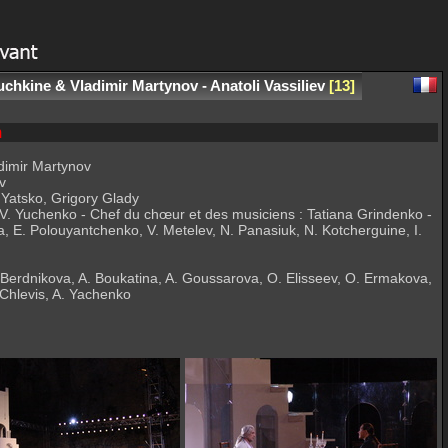
uchkine & Vladimir Martynov - Anatoli Vassiliev
13
m
dimir Martynov
v
Yatsko, Grigory Glady
, V. Yuchenko - Chef du chœur et des musiciens : Tatiana Grindenko -
, E. Polouyantchenko, V. Metelev, N. Panasiuk, N. Kotcherguine, I.
. Berdnikova, A. Boukatina, A. Goussarova, O. Elisseev, O. Ermakova,
Chlevis, A. Yachenko