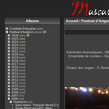
Albums
Accueil
/
Festival d'Avig
Comédie-Française
[4095]
Festival d'Avignon
[56246]
2026
[3521]
2025
[3889]
2024
[3185]
2023
[3589]
2022
[3795]
2021
[5222]
Interludes dramatiques : Ni
2020
[680]
Ensemble de cordes « Opus
2019
[5219]
2018
[5818]
2017
[5349]
2016
Chœur des anges : S. Anistr
[1110]
2015
[1622]
2014
[1921]
2013
[1909]
2012
[1421]
2011
[1721]
2010
[1559]
2009
[1841]
2008
[1097]
2007
[571]
2006
[310]
Festival In
[231]
Sans retour - François Verret
[21]
Sizwe Banzi est mort - Athol