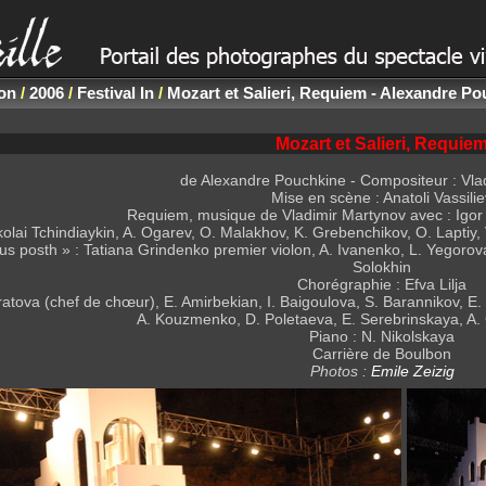
non
/
2006
/
Festival In
/
Mozart et Salieri, Requiem - Alexandre Po
Mozart et Salieri, Requie
de Alexandre Pouchkine - Compositeur : Vla
Mise en scène : Anatoli Vassilie
Requiem, musique de Vladimir Martynov avec : Igor 
kolai Tchindiaykin, A. Ogarev, O. Malakhov, K. Grebenchikov, O. Laptiy
 posth » : Tatiana Grindenko premier violon, A. Ivanenko, L. Yegorova
Solokhin
Chorégraphie : Efva Lilja
atova (chef de chœur), E. Amirbekian, I. Baigoulova, S. Barannikov, E
A. Kouzmenko, D. Poletaeva, E. Serebrinskaya, A. 
Piano : N. Nikolskaya
Carrière de Boulbon
Photos :
Emile Zeizig