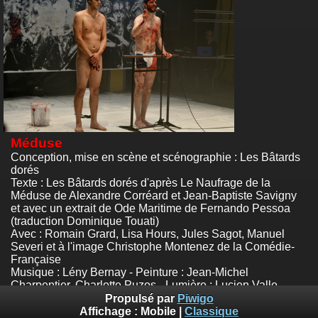
Méduse
Conception, mise en scène et scénographie : Les Bâtards
dorés
Texte : Les Bâtards dorés d'après Le Naufrage de la
Méduse de Alexandre Corréard et Jean-Baptiste Savigny
et avec un extrait de Ode Maritime de Fernando Pessoa
(traduction Dominique Touati)
Avec : Romain Grard, Lisa Hours, Jules Sagot, Manuel
Severi et à l'image Christophe Montenez de la Comédie-
Française
Musique : Lény Bernay - Peinture : Jean-Michel
Charpentier, Charlotte Puzos - Lumière : Lucien Valle
Festival d'Avignon - Gymnase du lycée Saint-Joseph
Propulsé par
Piwigo
Photos :
© Emile Zeizig
Affichage :
Mobile
|
Classique