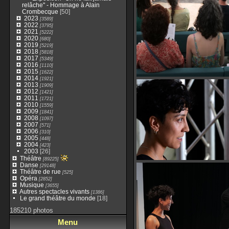
relâche" - Hommage à Alain
Crombecque
[50]
2023
[3589]
2022
[3795]
2021
[5222]
2020
[680]
2019
[5219]
2018
[5818]
2017
[5349]
2016
[1110]
2015
[1622]
2014
[1921]
2013
[1909]
2012
[1421]
2011
[1721]
2010
[1559]
2009
[1841]
2008
[1097]
2007
[571]
2006
[310]
2005
[448]
2004
[423]
2003
[26]
Théâtre
[89225]
Danse
[29148]
Théâtre de rue
[525]
Opéra
[2852]
Musique
[3655]
Autres spectacles vivants
[1386]
Le grand théâtre du monde
[18]
185210 photos
Menu