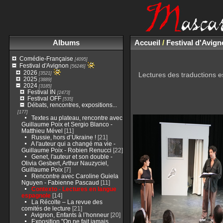
Albums
Accueil
/
Festival d'Avig
Comédie-Française
[4095]
Festival d'Avignon
[56246]
2026
[3521]
Lectures des traductions e
2025
[3889]
2024
[3185]
Festival IN
[2473]
Festival OFF
[535]
Débats, rencontres, expositions...
[177]
Textes au plateau, rencontre avec
Guillaume Poix et Sergio Blanco -
Matthieu Mével
[11]
Russie, hors d’Ukraine !
[21]
A l'auteur qui a changé ma vie -
Guillaume Poix - Robien Renucci
[22]
Genet, l'auteur et son double -
Olivia Gesbert, Arthur Nauzyciel,
Guillaume Poix
[7]
Rencontre avec Caroline Guiela
Nguyen - Fabienne Pascaud
[11]
Contexto - Lectures en langue
espagnole
[14]
La Récolte – La revue des
comités de lecture
[21]
Avignon, Enfants à l’honneur
[20]
Exposition "On ne fait jamais