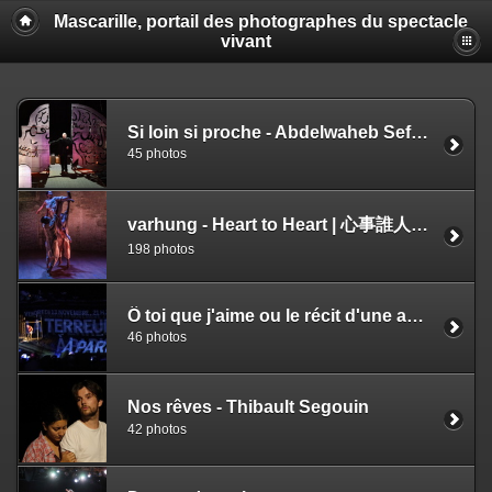
Mascarille, portail des photographes du spectacle
vivant
Si loin si proche - Abdelwaheb Sefsaf & Marion Guerrero
45 photos
varhung - Heart to Heart | 心事誰人知-Tjimur Dance Theatre
198 photos
Ô toi que j'aime ou le récit d'une apocalypse - Fida Mohissen
46 photos
Nos rêves - Thibault Segouin
42 photos