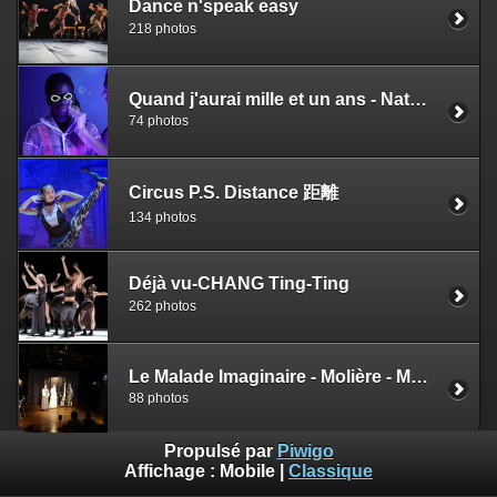
Dance n'speak easy
218 photos
Quand j'aurai mille et un ans - Nathalie Papin - Jérôme Wacquiez
74 photos
Circus P.S. Distance 距離
134 photos
Déjà vu-CHANG Ting-Ting
262 photos
Le Malade Imaginaire - Molière - Mohamed Brikat
88 photos
Propulsé par
Piwigo
Affichage :
Mobile
|
Classique