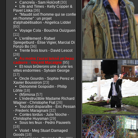
Cancrela - Sam Holcroft
[30]
Life and Times - Kelly Copper &
Pavel Liska
[36]
"Maudit soit l'homme qui se confie
en l'homme" : un projet
d'alphabétisation - Angelica Liddel
[60]
Voyage Cola - Bouchra Ouizguen
[11]
L'entêtement - Rafael
Spregelburd - Élise Vigier, Marcial Di
Fonzo Bo
[36]
Trente trois tours - David Lescot
[28]
Au moins j'aurai laissé un beau
cadavre - Vincent Macaigne
[95]
Et nous brûlerons une à une les
villes endormies - Sylvain George
[17]
Oncle Gourdin - Sophie Perez et
Xavier Boussiron
[23]
Dénommé Gospodin - Philip
Löhle
[18]
(M)imosa
[57]
L'indestructible Madame Richard
Wagner - Christophe Fiat
[26]
Tout doit disparaître - Eric Pessan
- Frederic Maragnani
[32]
Contes tordus - Julie Nioche -
Christophe Huysman
[29]
Sous les feux - Pedro Pauwels
[18]
Violet - Meg Stuart Damaged
Goods
[18]