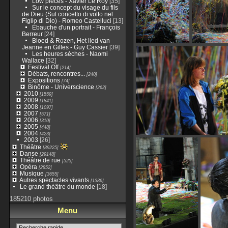
Low pieces - Xavier Le Roy
[35]
Sur le concept du visage du fils
de Dieu (Sul concetto di volto nel
Figlio di Dio) - Romeo Castelluci
[13]
Ébauche d'un portrait - François
Berreur
[24]
Bloed & Rozen, Het lied van
Jeanne en Gilles - Guy Cassier
[39]
Les heures sèches - Naomi
Wallace
[32]
Festival Off
[214]
Débats, rencontres...
[240]
Expositions
[74]
Binôme - Universcience
[262]
2010
[1559]
2009
[1841]
2008
[1097]
2007
[571]
2006
[310]
2005
[448]
2004
[423]
2003
[26]
Théâtre
[89225]
Danse
[29148]
Théâtre de rue
[525]
Opéra
[2852]
Musique
[3655]
Autres spectacles vivants
[1386]
Le grand théâtre du monde
[18]
185210 photos
Menu