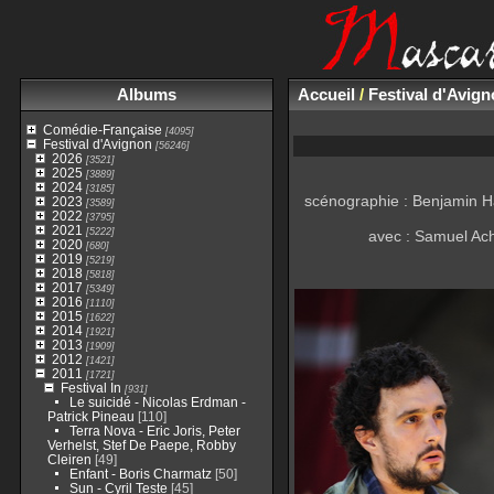
Albums
Accueil
/
Festival d'Avig
Comédie-Française
[4095]
Festival d'Avignon
[56246]
2026
[3521]
2025
[3889]
2024
[3185]
scénographie : Benjamin Hau
2023
[3589]
2022
[3795]
2021
[5222]
avec : Samuel Ach
2020
[680]
2019
[5219]
2018
[5818]
2017
[5349]
2016
[1110]
2015
[1622]
2014
[1921]
2013
[1909]
2012
[1421]
2011
[1721]
Festival In
[931]
Le suicidé - Nicolas Erdman -
Patrick Pineau
[110]
Terra Nova - Eric Joris, Peter
Verhelst, Stef De Paepe, Robby
Cleiren
[49]
Enfant - Boris Charmatz
[50]
Sun - Cyril Teste
[45]