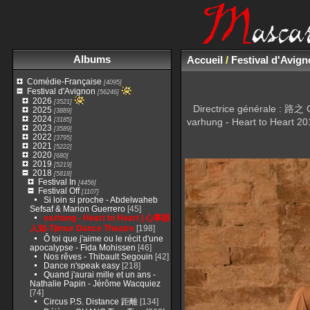
Albums
Accueil
/
Festival d'Avig
Comédie-Française
[4095]
Festival d'Avignon
[56246]
2026
[3521]
Directrice générale : 
2025
[3889]
2024
[3185]
varhung - Heart to Heart 
2023
[3589]
2022
[3795]
2021
[5222]
2020
[680]
2019
[5219]
2018
[5818]
Festival In
[4456]
Festival Off
[1107]
Si loin si proche - Abdelwaheb
Sefsaf & Marion Guerrero
[45]
varhung - Heart to Heart | 心事誰
人知-Tjimur Dance Theatre
[198]
Ô toi que j'aime ou le récit d'une
apocalypse - Fida Mohissen
[46]
Nos rêves - Thibault Segouin
[42]
Dance n'speak easy
[218]
Quand j'aurai mille et un ans -
Nathalie Papin - Jérôme Wacquiez
[74]
Circus P.S. Distance 距離
[134]