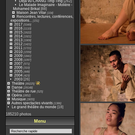
Déjà vu-CHANG Ting-Ting
[262]
Le Malade Imaginaire - Molière -
Mohamed Brikat
[88]
Maison Jean Vilar
[104]
Rencontres, lectures, conférences,
expositions...
[151]
2017
[5349]
2016
[1110]
2015
[1622]
2014
[1921]
2013
[1909]
2012
[1421]
2011
[1721]
2010
[1559]
2009
[1841]
2008
[1097]
2007
[571]
2006
[310]
2005
[448]
2004
[423]
2003
[26]
Théâtre
[89225]
Danse
[29148]
Théâtre de rue
[525]
Opéra
[2852]
Musique
[3655]
Autres spectacles vivants
[1386]
Le grand théâtre du monde
[18]
185210 photos
Menu