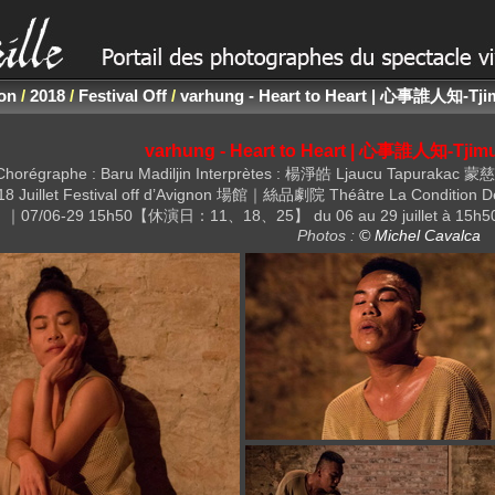
non
/
2018
/
Festival Off
/
varhung - Heart to Heart | 心事誰人知-Tji
varhung - Heart to Heart | 心事誰人知-Tjimu
路之 Chorégraphe : Baru Madiljin Interprètes : 楊淨皓 Ljaucu Tap
2018 Juillet Festival off d’Avignon 場館｜絲品劇院 Théâtre La Condition
｜07/06-29 15h50【休演日：11、18、25】 du 06 au 29 juillet à 15h50 / rel
Photos :
© Michel Cavalca