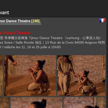
mur Dance Theatre
198
r Dance Theatre
urakac 蒙慈恩 蒂摩爾古薪舞集 Tjimur Dance Theatre 《varhung - 心事誰人知》
 Des Soies / Salle Ronde 地址｜13 Rue de la Croix 84000 Avignon 時間
âche les 11, 18 et 25 juille à 15h50