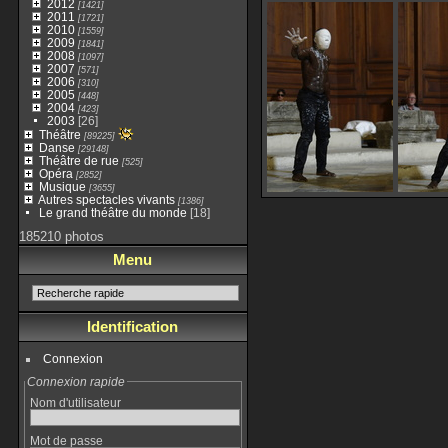
2012
[1421]
2011
[1721]
2010
[1559]
2009
[1841]
2008
[1097]
2007
[571]
2006
[310]
2005
[448]
2004
[423]
2003
[26]
Théâtre
[89225]
Danse
[29148]
Théâtre de rue
[525]
Opéra
[2852]
Musique
[3655]
Autres spectacles vivants
[1386]
Le grand théâtre du monde
[18]
185210 photos
Menu
Identification
Connexion
Connexion rapide
Nom d'utilisateur
Mot de passe