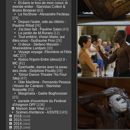
Et dans le trou de mon coeur, le
monde entier - Stanislas Cotton &
Bruno Bonjean
[63]
Le NoShow - Alexandre Fecteau
[29]
Depuis l'aube, ode au clitoris -
Pauline Ribat
[36]
J'ai bien fait - Pauline Sales
[43]
Le jardin de M.Ruraru
[12]
Tout entière, Vivian Maier, qui
êtes-vous - Guillaume Poix
[28]
O dieux - Stefano Massini -
Kheireddine Lardjam
[30]
Voyage voyage -Filomène et Félix
-MC
[27]
Abdou N'gom-Entre (deux)2.0 -
MC
[81]
Eperluette, danse avec la peau
des mots - Delphine Pouilly
[39]
Tjimur Dance Theatre "As Four
Step
[47]
Ode Maritime - Fernando Pessoa
/ Alvaro de Campos - Stanislas
Roquette
[33]
Marginalia - Gaële Boghossian
[25]
parade d'ouverture du Festival
d'Avignon OFF
[108]
Maison Jean Vilar
[177]
Scènes d'enfance - ASSITEJ
[45]
2016
[1110]
2015
[1622]
2014
[1921]
2013
[1909]