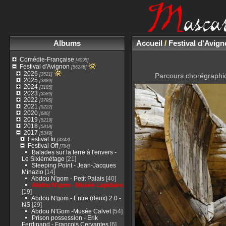
Albums
Accueil
/
Festival d'Avig
Comédie-Française
[4095]
Festival d'Avignon
[56246]
2026
[3521]
Parcours chorégraphiq
2025
[3889]
2024
[3185]
2023
[3589]
2022
[3795]
2021
[5222]
2020
[680]
2019
[5219]
2018
[5818]
2017
[5349]
Festival In
[4343]
Festival Off
[784]
Balades sur la terre à l'envers -
Le Sixièmétage
[21]
Sleeping Point - Jean-Jacques
Minazio
[14]
Abdou N'gom - Petit Palais
[40]
Abdou N'gom - Musée Lapidaire
[19]
Abdou N'gom - Entre (deux) 2.0 -
NS
[29]
Abdou N'Gom -Musée Calvet
[54]
Prison possession - Erik
Ferdinand - François Cervantes
[6]