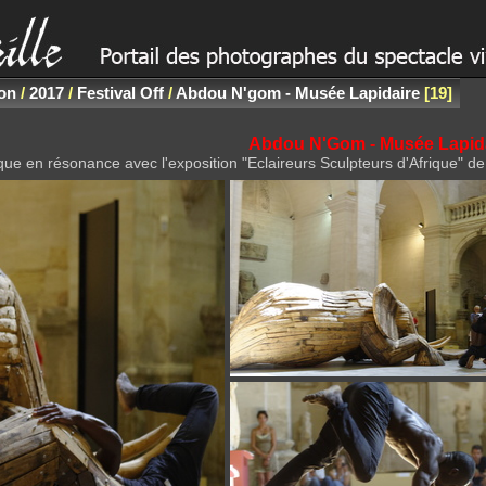
non
/
2017
/
Festival Off
/
Abdou N'gom - Musée Lapidaire
19
Abdou N'Gom - Musée Lapid
ue en résonance avec l'exposition "Eclaireurs Sculpteurs d'Afrique" d