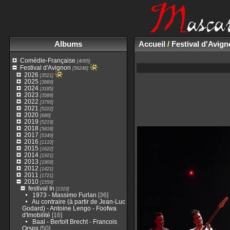
Albums
Accueil
/
Festival d'Avig
Comédie-Française
[4095]
Festival d'Avignon
[56246]
2026
[3521]
2025
[3889]
2024
[3185]
2023
[3589]
2022
[3795]
2021
[5222]
2020
[680]
2019
[5219]
2018
[5818]
2017
[5349]
2016
[1110]
2015
[1622]
2014
[1921]
2013
[1909]
2012
[1421]
2011
[1721]
2010
[1559]
festival In
[1319]
1973 - Massimo Furlan
[36]
Au contraire (à partir de Jean-Luc
Godard) - Antoine Lengo - Foofwa
d'Imobilité
[16]
Baal - Bertolt Brecht - Francois
Orsini
[50]