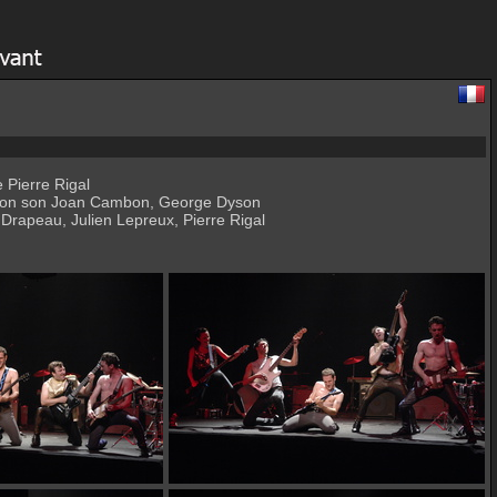
 Pierre Rigal
ffusion son Joan Cambon, George Dyson
 Drapeau, Julien Lepreux, Pierre Rigal