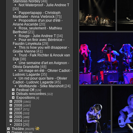
Stanislas Nordey
[48]
Not Waterproof - Julie Andree T
[30]
Papperlapapp - Christoph
Marthaler - Anna Viebrock
[75]
Proposition d'un jour d'été -
Ariane Ascaride
[20]
Rosa, seulement - Mathieu
Bertholet
[21]
Rouge - Julie Andree T
[34]
Pour en finir avec Bérénice -
Faustin Linyekula
[29]
This is how you will disappear -
Gisèle Vienne
[41]
Trust - Falk Richter & Anouk van
Dijk
[38]
Une semaine d'art en Avignon -
Olivia Grandville
[48]
Un mage en été - Olivier Cadiot -
Ludovic Lagarde
[35]
Un nid pour quoi faire - Olivier
Cadiot - Ludovic Lagarde
[45]
Wolfstunde - Silke Mansholt
[24]
Festival Off
[124]
Débats rencontres
[112]
Expositions
[4]
2009
[1841]
2008
[1097]
2007
[571]
2006
[310]
2005
[448]
2004
[423]
2003
[26]
Théâtre
[89225]
Danse
[29148]