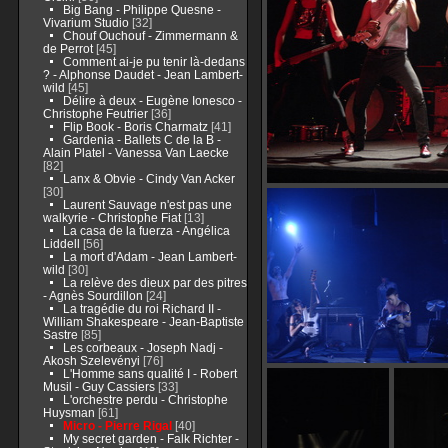
Big Bang - Philippe Quesne -
Vivarium Studio
[32]
Chouf Ouchouf - Zimmermann &
de Perrot
[45]
Comment ai-je pu tenir là-dedans
? - Alphonse Daudet - Jean Lambert-
wild
[45]
Délire à deux - Eugène Ionesco -
Christophe Feutrier
[36]
Flip Book - Boris Charmatz
[41]
Gardenia - Ballets C de la B -
Alain Platel - Vanessa Van Laecke
[82]
Lanx & Obvie - Cindy Van Acker
[30]
Laurent Sauvage n'est pas une
walkyrie - Christophe Fiat
[13]
La casa de la fuerza - Angélica
Liddell
[56]
La mort d'Adam - Jean Lambert-
wild
[30]
La relève des dieux par des pitres
- Agnès Sourdillon
[24]
La tragédie du roi Richard II -
William Shakespeare - Jean-Baptiste
Sastre
[85]
Les corbeaux - Joseph Nadj -
Akosh Szelevényi
[76]
L'Homme sans qualité I - Robert
Musil - Guy Cassiers
[33]
L'orchestre perdu - Christophe
Huysman
[61]
Micro - Pierre Rigal
[40]
My secret garden - Falk Richter -