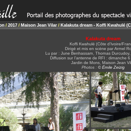
non
/
2017
/
Maison Jean Vilar
/
Kalakuta dream - Koffi Kwahulé (Cô
Kalakuta dream
Koffi Kwahulé (Côte d’Ivoire/Fran
Dirigé et mis en scène par Armel R
Lu par : June Benhassam, Thomas Durcudoy,
Diffusion sur l’antenne de RFI : dimanche 
Jardin de Mons, Maison Jean Vi
Photos :
© Émile Zeizig