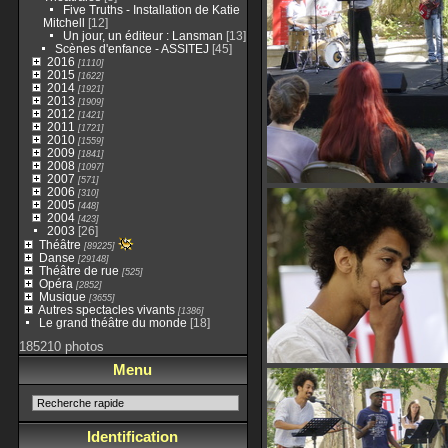
Five Truths - Installation de Katie
Mitchell
[12]
Un jour, un éditeur : Lansman
[13]
Scènes d'enfance - ASSITEJ
[45]
2016
[1110]
2015
[1622]
2014
[1921]
2013
[1909]
2012
[1421]
2011
[1721]
2010
[1559]
2009
[1841]
2008
[1097]
2007
[571]
2006
[310]
2005
[448]
2004
[423]
2003
[26]
Théâtre
[89225]
Danse
[29148]
Théâtre de rue
[525]
Opéra
[2852]
Musique
[3655]
Autres spectacles vivants
[1386]
Le grand théâtre du monde
[18]
185210 photos
Menu
Identification