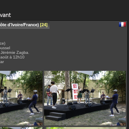
te d’Ivoire/France)
24
ce)
oussel
 Jérémie Zagba.
6 août à 12h10
lar