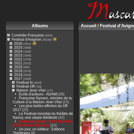
Albums
Accueil
/
Festival d'Avig
Comédie-Française
[4095]
Festival d'Avignon
[56246]
2026
[3521]
2025
[3889]
2024
[3185]
2023
[3589]
2022
[3795]
2021
[5222]
2020
[680]
2019
[5219]
2018
[5818]
2017
[5349]
Festival In
[4343]
Festival Off
[784]
Maison Jean Vilar
[177]
Ecrits d'acteurs - ADAMI
[38]
Françoise Nyssen, ministre de la
Culture à la Maison Jean Vilar
[15]
Les plus belles affiches du Off
2017
[25]
Le Festival mondial du théâtre de
Nancy, une utopie théâtrale
[42]
Kalakuta dream - Koffi Kwahulé
(Côte d’Ivoire/France)
[24]
Un jour, un éditeur : Editions
Théâtrales
[8]