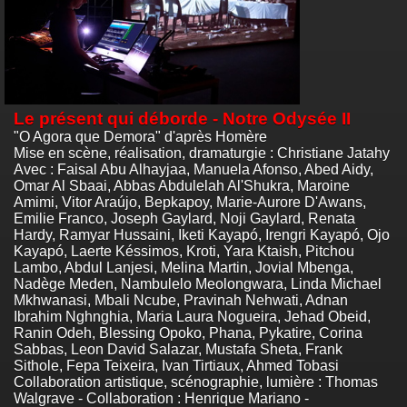
Le présent qui déborde - Notre Odysée II
"O Agora que Demora" d'après Homère
Mise en scène, réalisation, dramaturgie : Christiane Jatahy
Avec : Faisal Abu Alhayjaa, Manuela Afonso, Abed Aidy,
Omar Al Sbaai, Abbas Abdulelah Al'Shukra, Maroine
Amimi, Vitor Araújo, Bepkapoy, Marie-Aurore D'Awans,
Emilie Franco, Joseph Gaylard, Noji Gaylard, Renata
Hardy, Ramyar Hussaini, Iketi Kayapó, Irengri Kayapó, Ojo
Kayapó, Laerte Késsimos, Kroti, Yara Ktaish, Pitchou
Lambo, Abdul Lanjesi, Melina Martin, Jovial Mbenga,
Nadège Meden, Nambulelo Meolongwara, Linda Michael
Mkhwanasi, Mbali Ncube, Pravinah Nehwati, Adnan
Ibrahim Nghnghia, Maria Laura Nogueira, Jehad Obeid,
Ranin Odeh, Blessing Opoko, Phana, Pykatire, Corina
Sabbas, Leon David Salazar, Mustafa Sheta, Frank
Sithole, Fepa Teixeira, Ivan Tirtiaux, Ahmed Tobasi
Collaboration artistique, scénographie, lumière : Thomas
Walgrave - Collaboration : Henrique Mariano -