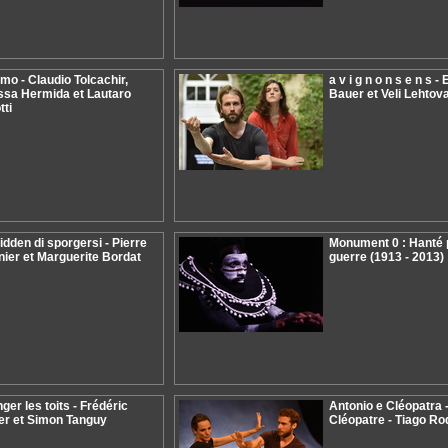
mo - Claudio Tolcachir,
a v i g n o n s e n s -
ssa Hermida et Lautaro
Bauer et Veli Lehtov
tti
idden di sporgersi - Pierre
Monument 0 : Hanté 
ier et Marguerite Bordat
guerre (1913 - 2013)
nger les toits - Frédéric
Antonio e Cléopatra 
er et Simon Tanguy
Cléopatre - Tiago Ro