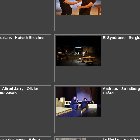
arians - Hofesh Shechter
El Syndrome - Sergio
- Alfred Jarry - Olivier
Andreas - Strindberg
in-Salvan
Châtel
ivier des noms - Valère
Le Roi Lear miniature