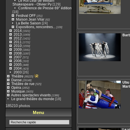
Le Roi Lear de William
Shakespeare - Olivier Py
[129]
Conférence de Presse 69° édition
[18]
Festival OFF
[251]
Maison Jean Vilar
[82]
La Belle Saison
[24]
Expositions, rencontres...
[109]
2014
[1921]
2013
[1909]
Barb
2012
[1421]
2011
[1721]
2010
[1559]
2009
[1841]
2008
[1097]
2007
[571]
2006
[310]
2005
[448]
2004
[423]
2003
[26]
Théâtre
[89225]
Danse
[29148]
Ubu 
Théâtre de rue
[525]
Mart
Opéra
[2852]
Musique
[3655]
Autres spectacles vivants
[1386]
Le grand théâtre du monde
[18]
185210 photos
Menu
Le v