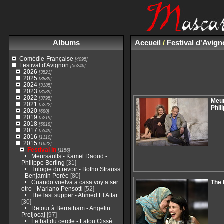
Albums
Accueil
/
Festival d'Avig
Comédie-Française
[4095]
Festival d'Avignon
[56246]
2026
[3521]
2025
[3889]
2024
[3185]
2023
[3589]
2022
[3795]
Meur
2021
[5222]
Phil
2020
[680]
2019
[5219]
2018
[5818]
2017
[5349]
2016
[1110]
2015
[1622]
Festival In
[1156]
Meursaults - Kamel Daoud -
Philippe Berling
[31]
Trilogie du revoir - Botho Strauss
- Benjamin Porée
[80]
Cuando vuelva a casa voy a ser
The 
otro - Mariano Pensotti
[52]
The last supper - Ahmed El Attar
[30]
Retour à Berratham - Angelin
Preljocaj
[97]
Le bal du cercle - Fatou Cissé