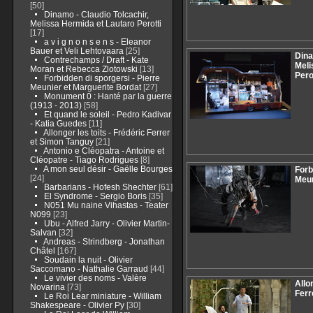
[50]
Dinamo - Claudio Tolcachir,
Melissa Hermida et Lautaro Perotti
[17]
a v i g n o n s e n s - Eleanor
Bauer et Veli Lehtovaara
[25]
Dina
Contrechamps / Draft - Kate
Meli
Moran et Rebecca Zlotowski
[13]
Pero
Forbidden di sporgersi - Pierre
Meunier et Marguerite Bordat
[27]
Monument 0 : Hanté par la guerre
(1913 - 2013)
[58]
Et quand le soleil - Pedro Kadivar
- Katia Guedes
[11]
Allonger les toits - Frédéric Ferrer
et Simon Tanguy
[21]
Antonio e Cléopatra - Antoine et
Cléopatre - Tiago Rodrigues
[8]
A mon seul désir - Gaëlle Bourges
Forb
[24]
Meun
Barbarians - Hofesh Shechter
[61]
El Syndrome - Sergio Boris
[35]
N051 Mu naine Vihastas - Teater
N099
[23]
Ubu - Alfred Jarry - Olivier Martin-
Salvan
[32]
Andreas - Strindberg - Jonathan
Châtel
[167]
Soudain la nuit - Olivier
Saccomano - Nathalie Garraud
[44]
Le vivier des noms - Valère
Allo
Novarina
[73]
Ferr
Le Roi Lear miniature - William
Shakespeare - Olivier Py
[30]