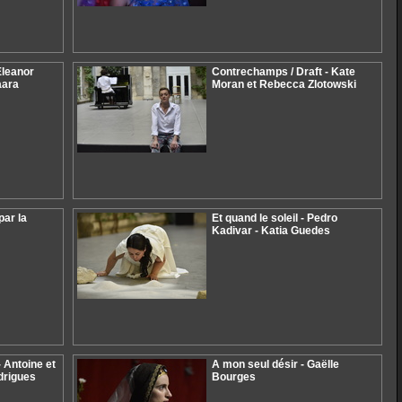
 Eleanor
Contrechamps / Draft - Kate
aara
Moran et Rebecca Zlotowski
par la
Et quand le soleil - Pedro
Kadivar - Katia Guedes
- Antoine et
A mon seul désir - Gaëlle
drigues
Bourges