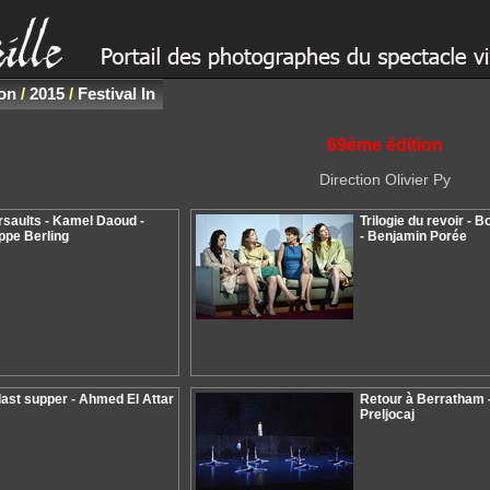
non
/
2015
/
Festival In
69ème édition
Direction Olivier Py
saults - Kamel Daoud -
Trilogie du revoir - 
ippe Berling
- Benjamin Porée
last supper - Ahmed El Attar
Retour à Berratham 
Preljocaj