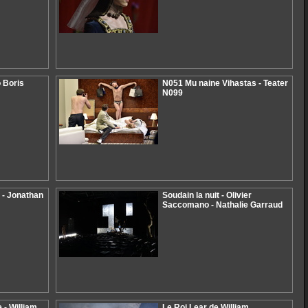
 Boris
N051 Mu naine Vihastas - Teater
N099
 - Jonathan
Soudain la nuit - Olivier
Saccomano - Nathalie Garraud
 - William
Le Roi Lear de William