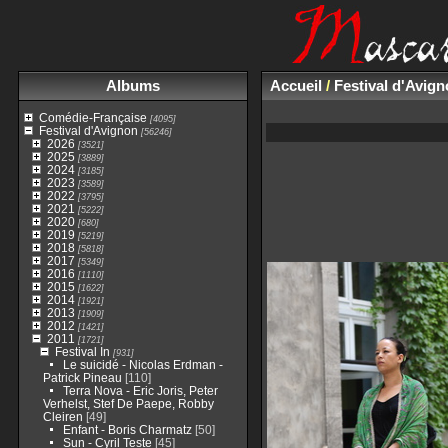
Albums
Accueil
/
Festival d'Avig
Comédie-Française
[4095]
Festival d'Avignon
[56246]
2026
[3521]
2025
[3889]
2024
[3185]
2023
[3589]
2022
[3795]
2021
[5222]
2020
[680]
2019
[5219]
2018
[5818]
2017
[5349]
2016
[1110]
2015
[1622]
2014
[1921]
2013
[1909]
2012
[1421]
2011
[1721]
Festival In
[931]
Le suicidé - Nicolas Erdman -
Patrick Pineau
[110]
Terra Nova - Eric Joris, Peter
Verhelst, Stef De Paepe, Robby
Cleiren
[49]
Enfant - Boris Charmatz
[50]
Sun - Cyril Teste
[45]