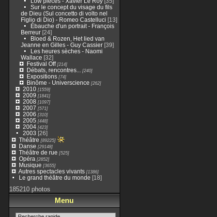
Low pieces - Xavier Le Roy
[35]
Sur le concept du visage du fils
de Dieu (Sul concetto di volto nel
Figlio di Dio) - Romeo Castelluci
[13]
Ébauche d'un portrait - François
Berreur
[24]
Bloed & Rozen, Het lied van
Jeanne en Gilles - Guy Cassier
[39]
Les heures sèches - Naomi
Wallace
[32]
Festival Off
[214]
Débats, rencontres...
[240]
Expositions
[74]
Binôme - Universcience
[262]
2010
[1559]
2009
[1841]
2008
[1097]
2007
[571]
2006
[310]
2005
[448]
2004
[423]
2003
[26]
Théâtre
[89225]
Danse
[29148]
Théâtre de rue
[525]
Opéra
[2852]
Musique
[3655]
Autres spectacles vivants
[1386]
Le grand théâtre du monde
[18]
185210 photos
Menu