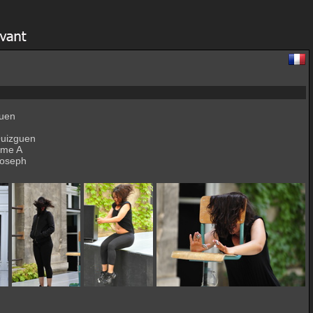
uen
Ouizguen
mme A
Joseph