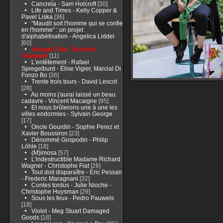
Cancrela - Sam Holcroft
[30]
Life and Times - Kelly Copper &
Pavel Liska
[36]
"Maudit soit l'homme qui se confie
en l'homme" : un projet
d'alphabétisation - Angelica Liddel
[60]
Voyage Cola - Bouchra
Ouizguen
[11]
L'entêtement - Rafael
Spregelburd - Élise Vigier, Marcial Di
Fonzo Bo
[36]
Trente trois tours - David Lescot
[28]
Au moins j'aurai laissé un beau
cadavre - Vincent Macaigne
[95]
Et nous brûlerons une à une les
villes endormies - Sylvain George
[17]
Oncle Gourdin - Sophie Perez et
Xavier Boussiron
[23]
Dénommé Gospodin - Philip
Löhle
[18]
(M)imosa
[57]
L'indestructible Madame Richard
Wagner - Christophe Fiat
[26]
Tout doit disparaître - Eric Pessan
- Frederic Maragnani
[32]
Contes tordus - Julie Nioche -
Christophe Huysman
[29]
Sous les feux - Pedro Pauwels
[18]
Violet - Meg Stuart Damaged
Goods
[18]