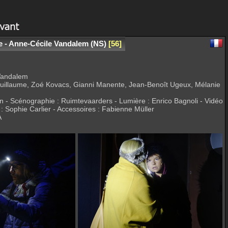
e - Anne-Cécile Vandalem (NS)
56
 Vandalem
 Guillaume, Zoé Kovacs, Gianni Manente, Jean-Benoît Ugeux, Mélanie
n - Scénographie : Ruimtevaarders - Lumière : Enrico Bagnoli - Vidéo
: Sophie Carlier - Accessoires : Fabienne Müller
A