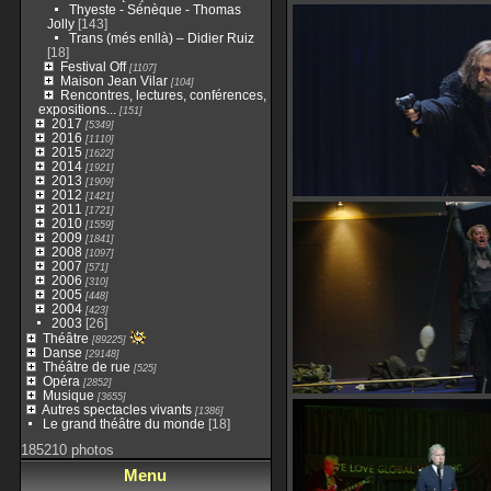
Thyeste - Sénèque - Thomas
Jolly
[143]
Trans (més enllà) – Didier Ruiz
[18]
Festival Off
[1107]
Maison Jean Vilar
[104]
Rencontres, lectures, conférences,
expositions...
[151]
2017
[5349]
2016
[1110]
2015
[1622]
2014
[1921]
2013
[1909]
2012
[1421]
2011
[1721]
2010
[1559]
2009
[1841]
2008
[1097]
2007
[571]
2006
[310]
2005
[448]
2004
[423]
2003
[26]
Théâtre
[89225]
Danse
[29148]
Théâtre de rue
[525]
Opéra
[2852]
Musique
[3655]
Autres spectacles vivants
[1386]
Le grand théâtre du monde
[18]
185210 photos
Menu