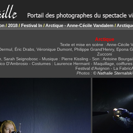
non
/
2018
/
Festival In
/
Arctique - Anne-Cécile Vandalem
/
Arctiqu
Arctique
Texte et mise en scène : Anne-Cécile
y Dermul, Éric Drabs, Véronique Dumont, Philippe Grand'Henry, Epona
Zucconi
 Sarah Seignobosc - Musique : Pierre Kissling - Son : Antoine Bourgai
ico D'Ambrosio - Costumes : Laurence Hermant - Maquillage, coiffures 
Festival d'Avignon - La Fabric
Photos :
© Nathalie Sternalski