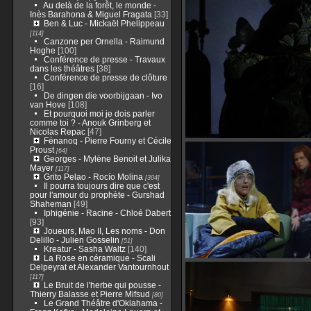
Au delà de la forêt, le monde -
Inès Barahona & Miguel Fragata
[33]
Ben & Luc - Mickaël Phelippeau
[114]
Canzone per Ornella - Raimund
Hoghe
[100]
Conférence de presse - Travaux
dans les théâtres
[38]
Conférence de presse de clôture
[16]
De dingen die voorbijgaan - Ivo
van Hove
[108]
Et pourquoi moi je dois parler
comme toi ? - Anouk Grinberg et
Nicolas Repac
[47]
Fénanoq - Pierre Fourny et Cécile
Proust
[64]
Georges - Mylène Benoit et Julika
Mayer
[117]
Grito Pelao - Rocío Molina
[304]
Il pourra toujours dire que c'est
pour l'amour du prophète - Gurshad
Shaheman
[49]
Iphigénie - Racine - Chloé Dabert
[93]
Joueurs, Mao II, Les noms - Don
Delillo - Julien Gosselin
[51]
Kreatur - Sasha Waltz
[140]
La Rose en céramique - Scali
Delpeyrat et Alexander Vantournhout
[117]
Le Bruit de l'herbe qui pousse -
Thierry Balasse et Pierre Mifsud
[80]
Le Grand Théâtre d'Oklahama -