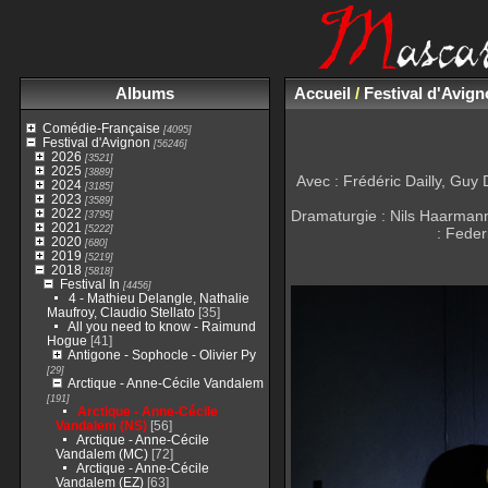
Albums
Accueil
/
Festival d'Avig
Comédie-Française
[4095]
Festival d'Avignon
[56246]
2026
[3521]
2025
[3889]
Avec : Frédéric Dailly, Gu
2024
[3185]
2023
[3589]
2022
Dramaturgie : Nils Haarmann,
[3795]
2021
[5222]
: Feder
2020
[680]
2019
[5219]
2018
[5818]
Festival In
[4456]
4 - Mathieu Delangle, Nathalie
Maufroy, Claudio Stellato
[35]
All you need to know - Raimund
Hogue
[41]
Antigone - Sophocle - Olivier Py
[29]
Arctique - Anne-Cécile Vandalem
[191]
Arctique - Anne-Cécile
Vandalem (NS)
[56]
Arctique - Anne-Cécile
Vandalem (MC)
[72]
Arctique - Anne-Cécile
Vandalem (EZ)
[63]