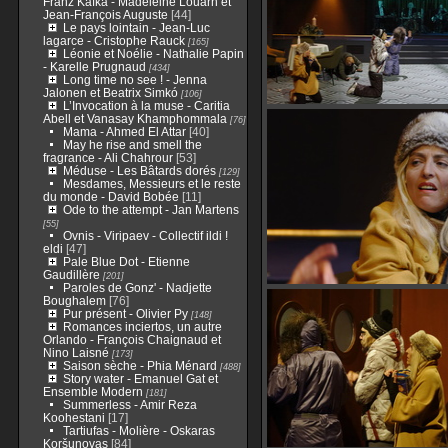
Franz Kafka - Madeleine Louarn et
Jean-François Auguste
[44]
Le pays lointain - Jean-Luc
lagarce - Cristophe Rauck
[165]
Léonie et Noélie - Nathalie Papin
- Karelle Prugnaud
[434]
Long time no see ! - Jenna
Jalonen et Beatrix Simkó
[106]
L’Invocation à la muse - Caritia
Abell et Vanasay Khamphommala
[76]
Mama - Ahmed El Attar
[40]
May he rise and smell the
fragrance - Ali Chahrour
[53]
Méduse - Les Bâtards dorés
[129]
Mesdames, Messieurs et le reste
du monde - David Bobée
[11]
Ode to the attempt - Jan Martens
[55]
Ovnis - Viripaev - Collectif ildi !
eldi
[47]
Pale Blue Dot - Etienne
Gaudillère
[201]
Paroles de Gonz' - Nadjette
Boughalem
[76]
Pur présent - Olivier Py
[148]
Romances inciertos, un autre
Orlando - François Chaignaud et
Nino Laisné
[173]
Saison sèche - Phia Ménard
[488]
Story water - Emanuel Gat et
Ensemble Modern
[181]
Summerless - Amir Reza
Koohestani
[17]
Tartiufas - Molière - Oskaras
Koršunovas
[84]