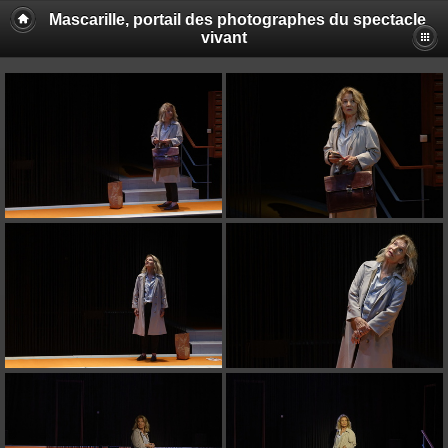
Mascarille, portail des photographes du spectacle
vivant