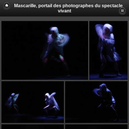
Mascarille, portail des photographes du spectacle
vivant