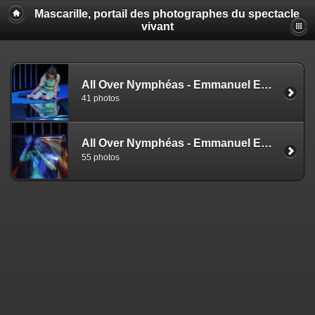
Mascarille, portail des photographes du spectacle
vivant
All Over Nymphéas - Emmanuel Eggermont (EZ)
41 photos
All Over Nymphéas - Emmanuel Eggermont (NS)
55 photos