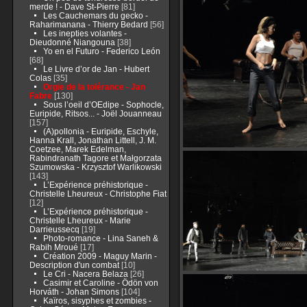
merde ! - Dave St-Pierre
[81]
Les Cauchemars du gecko -
Raharimanana - Thierry Bedard
[56]
Les inepties volantes -
Dieudonné Niangouna
[38]
Yo en el Futuro - Federico León
[68]
Le Livre d’or de Jan - Hubert
Colas
[35]
Orgie de la tolérance - Jan
Fabre
[130]
Sous l’oeil d’OEdipe - Sophocle,
Euripide, Ritsos... - Joël Jouanneau
[157]
(A)pollonia - Euripide, Eschyle,
Hanna Krall, Jonathan Littell, J. M.
Coetzee, Marek Edelman,
Rabindranath Tagore et Małgorzata
Szumowska - Krzysztof Warlikowski
[143]
L’Expérience préhistorique -
Christelle Lheureux - Christophe Fiat
[12]
L’Expérience préhistorique -
Christelle Lheureux - Marie
Darrieussecq
[19]
Photo-romance - Lina Saneh &
Rabih Mroué
[17]
Création 2009 - Maguy Marin -
Description d'un combat
[10]
Le Cri - Nacera Belaza
[26]
Casimir et Caroline - Ödön von
Horváth - Johan Simons
[104]
Kaïros, sisyphes et zombies -