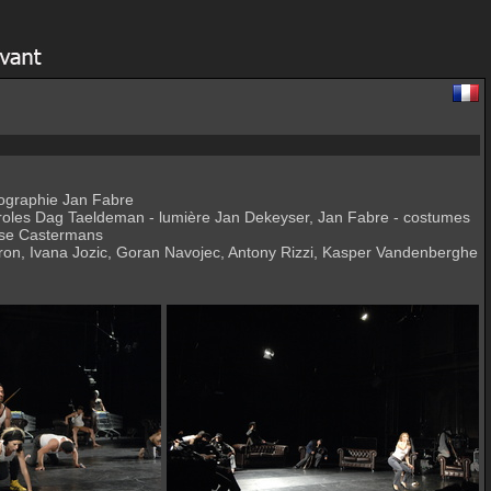
nographie Jan Fabre
aroles Dag Taeldeman - lumière Jan Dekeyser, Jan Fabre - costumes
ise Castermans
rron, Ivana Jozic, Goran Navojec, Antony Rizzi, Kasper Vandenberghe