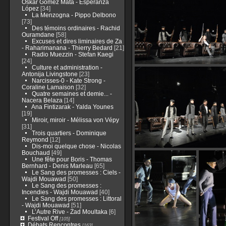
Oskar Gómez Mata - Esperanza
López
[34]
La Menzogna - Pippo Delbono
[73]
Des témoins ordinaires - Rachid
Ouramdane
[58]
Excuses et dires liminaires de Za
- Raharimanana - Thierry Bedard
[21]
Radio Muezzin - Stefan Kaegi
[24]
Culture et administration -
Antonija Livingstone
[23]
Narcisses-0 - Kate Strong -
Coraline Lamaison
[32]
Quatre semaines et demie... -
Nacera Belaza
[14]
Ana Fintizarak - Yalda Younes
[19]
Miroir, miroir - Mélissa von Vépy
[31]
Trois quartiers - Dominique
Reymond
[12]
Dis-moi quelque chose - Nicolas
Bouchaud
[49]
Une fête pour Boris - Thomas
Bernhard - Denis Marleau
[65]
Le Sang des promesses : Ciels -
Wajdi Mouawad
[50]
Le Sang des promesses :
Incendies - Wajdi Mouawad
[40]
Le Sang des promesses : Littoral
- Wajdi Mouawad
[51]
L’Autre Rive - Zad Moultaka
[6]
Festival Off
[105]
Débats Rencontres
[163]