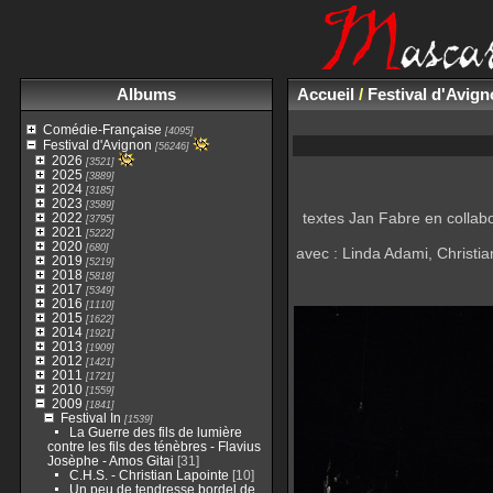
Albums
Accueil
/
Festival d'Avig
Comédie-Française
[4095]
Festival d'Avignon
[56246]
2026
[3521]
2025
[3889]
2024
[3185]
2023
[3589]
textes Jan Fabre en collab
2022
[3795]
2021
[5222]
2020
[680]
avec : Linda Adami, Christi
2019
[5219]
2018
[5818]
2017
[5349]
2016
[1110]
2015
[1622]
2014
[1921]
2013
[1909]
2012
[1421]
2011
[1721]
2010
[1559]
2009
[1841]
Festival In
[1539]
La Guerre des fils de lumière
contre les fils des ténèbres - Flavius
Josèphe - Amos Gitai
[31]
C.H.S. - Christian Lapointe
[10]
Un peu de tendresse bordel de