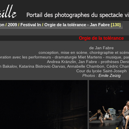
non
/
2009
/
Festival In
/
Orgie de la tolérance - Jan Fabre
130
Orgie de la tolérance
de Jan Fabre
conception, mise en scène, chorégraphie et scé
oration avec les performeurs - dramaturgie Miet Martens - musique, p
Andrea Kränzlin, Jan Fabre - prothèses Den
an Bakalov, Katarina Bistrovic-Darvas, Annabelle Chambon, Cédric Cha
Cour du lycée Saint-Joseph
Photos :
Emile Zeizig