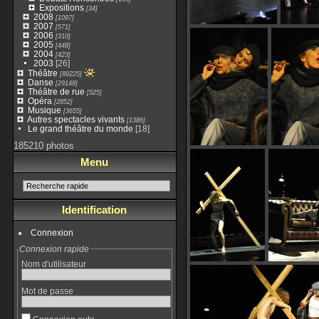
Expositions
[34]
2008
[1097]
2007
[571]
2006
[310]
2005
[448]
2004
[423]
2003
[26]
Théâtre
[89225]
Danse
[29148]
Théâtre de rue
[525]
Opéra
[2852]
Musique
[3655]
Autres spectacles vivants
[1386]
Le grand théâtre du monde
[18]
185210 photos
Menu
Identification
Connexion
Connexion rapide
Nom d'utilisateur
Mot de passe