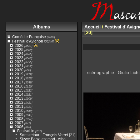
Albums
Accueil
/
Festival d'Avig
20
Comédie-Française
[4095]
Festival d'Avignon
[56246]
2026
[3521]
2025
[3889]
2024
[3185]
2023
[3589]
2022
[3795]
2021
[5222]
2020
[680]
scénographie : Giulio Licht
2019
[5219]
2018
[5818]
2017
[5349]
2016
[1110]
2015
[1622]
2014
[1921]
2013
[1909]
2012
[1421]
2011
[1721]
2010
[1559]
2009
[1841]
2008
[1097]
2007
[571]
2006
[310]
Festival In
[231]
Sans retour - François Verret
[21]
Sizwe Banzi est mort - Athol