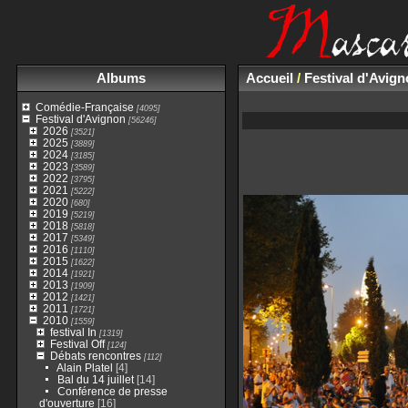
Albums
Accueil
/
Festival d'Avig
Comédie-Française
[4095]
Festival d'Avignon
[56246]
2026
[3521]
2025
[3889]
2024
[3185]
2023
[3589]
2022
[3795]
2021
[5222]
2020
[680]
2019
[5219]
2018
[5818]
2017
[5349]
2016
[1110]
2015
[1622]
2014
[1921]
2013
[1909]
2012
[1421]
2011
[1721]
2010
[1559]
festival In
[1319]
Festival Off
[124]
Débats rencontres
[112]
Alain Platel
[4]
Bal du 14 juillet
[14]
Conférence de presse
d'ouverture
[16]