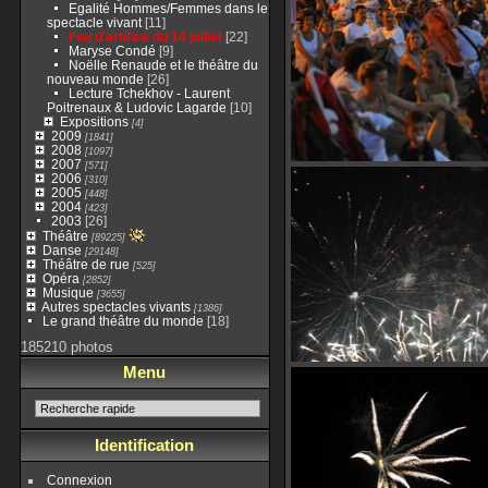
Egalité Hommes/Femmes dans le
spectacle vivant
[11]
Feu d'artifice du 14 juillet
[22]
Maryse Condé
[9]
Noëlle Renaude et le théâtre du
nouveau monde
[26]
Lecture Tchekhov - Laurent
Poitrenaux & Ludovic Lagarde
[10]
Expositions
[4]
2009
[1841]
2008
[1097]
2007
[571]
2006
[310]
2005
[448]
2004
[423]
2003
[26]
Théâtre
[89225]
Danse
[29148]
Théâtre de rue
[525]
Opéra
[2852]
Musique
[3655]
Autres spectacles vivants
[1386]
Le grand théâtre du monde
[18]
185210 photos
Menu
Identification
Connexion