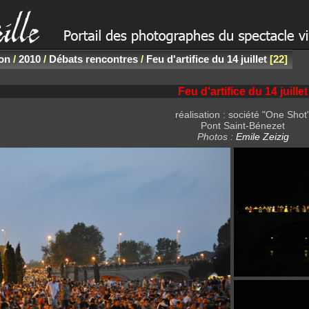
non
/
2010
/
Débats rencontres
/
Feu d'artifice du 14 juillet
22
Feu d'artifice du 14 juillet
réalisation : société "One Shot
Pont Saint-Bénezet
Photos :
Emile Zeizig