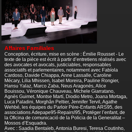
Affaires Familiales
Conception, écriture, mise en scène : Émilie Rousset - Le
texte de la pièce est écrit à partir d’entretiens réalisés avec
des avocates et avocats, justiciables, responsables
associatifs et parlementaires, notamment avec Fabíola
Cardoso, Davide Chiappa, Anne Lassalle, Caroline
Mécary, Lilia Mhissen, Isabel Moreira, Pauline Rongier,
Hansu Yalaz, Marco Zaba, Neus Aragonès, Alice
Bouissou, Véronique Chauveau, Michele Giarratano,
Agnès Guimet, Montse Martí, Diodio Metro, Joana Mortaga,
Luca Paladini, Morghân Peltier, Jennifer Tervil, Agathe
Wehbé, les équipes du Parloir Père-Enfants ARS95, des
associations Adepape95-Repairs!95, Protéger l’enfant, de
la Oficina de comunicació de la Policia de la Generalitat –
Mossos d’Esquadra.
Avec : Saadia Bentaïeb, Antonia Buresi, Teresa Coutinho,