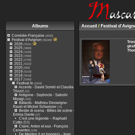
Albums
Accueil
/
Festival d'Avig
Comédie-Française
[4095]
Festival d'Avignon
[56246]
Tris
2026
[3521]
gira
2025
[3889]
Thom
2024
[3185]
2023
[3589]
2022
[3795]
2021
[5222]
2020
[680]
2019
[5219]
2018
[5818]
2017
[5349]
Festival In
[4343]
Accents - David Somló et Claudia
Triozzi
[52]
Antigone - Sophocle - Satoshi
Miyagi
[242]
Bâtards - Mathieu Desseigne-
Ravel et Michel Schweizer
[76]
Bestie di scena - Bêtes de scène -
Emma Dante
[57]
C'est une légende – Raphaël
Cottin
[53]
Claire, Anton et eux - François
Cervantes
[149]
De Meiden (Les bonnes) - Jean