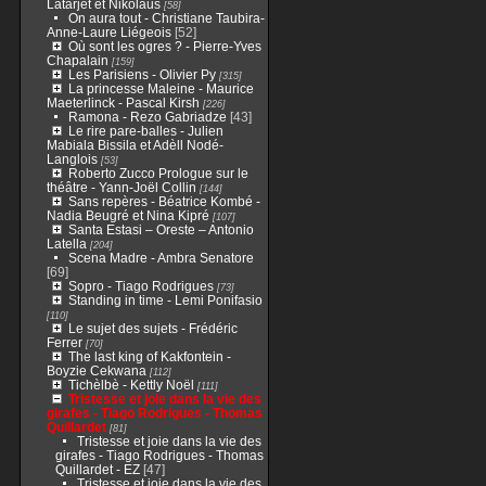
Latarjet et Nikolaus
[58]
On aura tout - Christiane Taubira-
Anne-Laure Liégeois
[52]
Où sont les ogres ? - Pierre-Yves
Chapalain
[159]
Les Parisiens - Olivier Py
[315]
La princesse Maleine - Maurice
Maeterlinck - Pascal Kirsh
[226]
Ramona - Rezo Gabriadze
[43]
Le rire pare-balles - Julien
Mabiala Bissila et Adèll Nodé-
Langlois
[53]
Roberto Zucco Prologue sur le
théâtre - Yann-Joël Collin
[144]
Sans repères - Béatrice Kombé -
Nadia Beugré et Nina Kipré
[107]
Santa Estasi – Oreste – Antonio
Latella
[204]
Scena Madre - Ambra Senatore
[69]
Sopro - Tiago Rodrigues
[73]
Standing in time - Lemi Ponifasio
[110]
Le sujet des sujets - Frédéric
Ferrer
[70]
The last king of Kakfontein -
Boyzie Cekwana
[112]
Tichèlbè - Kettly Noël
[111]
Tristesse et joie dans la vie des
girafes - Tiago Rodrigues - Thomas
Quillardet
[81]
Tristesse et joie dans la vie des
girafes - Tiago Rodrigues - Thomas
Quillardet - EZ
[47]
Tristesse et joie dans la vie des