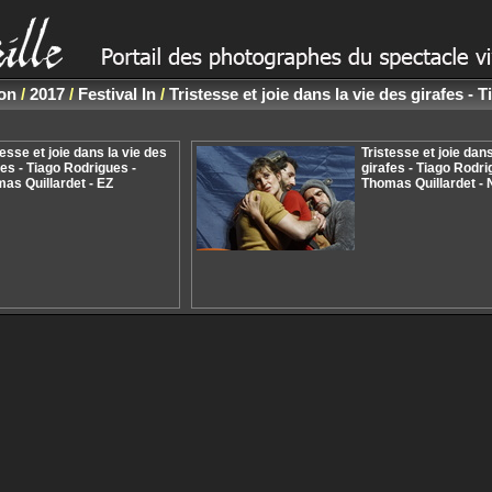
non
/
2017
/
Festival In
/
Tristesse et joie dans la vie des girafes -
tesse et joie dans la vie des
Tristesse et joie dans
fes - Tiago Rodrigues -
girafes - Tiago Rodri
as Quillardet - EZ
Thomas Quillardet -