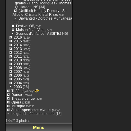
girafes - Tiago Rodrigues - Thomas
Quillardet - NS
[34]
(Untitled) Humpty Dumpty - Sir
Alice et Cristina Kristal Rizzo
[44]
Unwanted - Dorothée Munyaneza
[35]
Festival Off
[784]
Maison Jean Vilar
[177]
Scènes d'enfance - ASSITEJ
[45]
2016
[1110]
2015
[1622]
2014
[1921]
2013
[1909]
2012
[1421]
2011
[1721]
2010
[1559]
2009
[1841]
2008
[1097]
2007
[571]
2006
[310]
2005
[448]
2004
[423]
2003
[26]
Théâtre
[89225]
Danse
[29148]
Théâtre de rue
[525]
Opéra
[2852]
Musique
[3655]
Autres spectacles vivants
[1386]
Le grand théâtre du monde
[18]
185210 photos
Menu