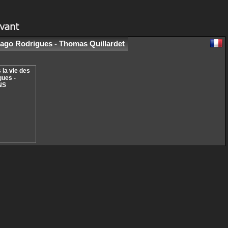
 Tiago Rodrigues - Thomas Quillardet
 la vie des
gues -
 NS