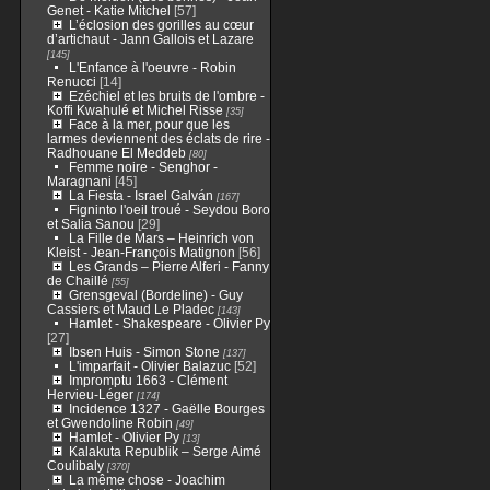
Genet - Katie Mitchel
[57]
L’éclosion des gorilles au cœur
d’artichaut - Jann Gallois et Lazare
[145]
L'Enfance à l'oeuvre - Robin
Renucci
[14]
Ezéchiel et les bruits de l'ombre -
Koffi Kwahulé et Michel Risse
[35]
Face à la mer, pour que les
larmes deviennent des éclats de rire -
Radhouane El Meddeb
[80]
Femme noire - Senghor -
Maragnani
[45]
La Fiesta - Israel Galván
[167]
Figninto l'oeil troué - Seydou Boro
et Salia Sanou
[29]
La Fille de Mars – Heinrich von
Kleist - Jean-François Matignon
[56]
Les Grands – Pierre Alferi - Fanny
de Chaillé
[55]
Grensgeval (Bordeline) - Guy
Cassiers et Maud Le Pladec
[143]
Hamlet - Shakespeare - Olivier Py
[27]
Ibsen Huis - Simon Stone
[137]
L'imparfait - Olivier Balazuc
[52]
Impromptu 1663 - Clément
Hervieu-Léger
[174]
Incidence 1327 - Gaëlle Bourges
et Gwendoline Robin
[49]
Hamlet - Olivier Py
[13]
Kalakuta Republik – Serge Aimé
Coulibaly
[370]
La même chose - Joachim