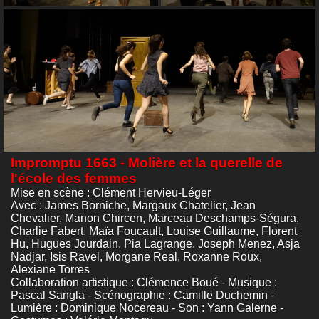
Impromptu 1663 - Molière et la querelle de
l'école des femmes
Mise en scène : Clément Hervieu-Léger
Avec : James Borniche, Margaux Chatelier, Jean
Chevalier, Manon Chircen, Marceau Deschamps-Ségura,
Charlie Fabert, Maïa Foucault, Louise Guillaume, Florent
Hu, Hugues Jourdain, Pia Lagrange, Joseph Menez, Asja
Nadjar, Isis Ravel, Morgane Real, Roxanne Roux,
Alexiane Torres
Collaboration artistique : Clémence Boué - Musique :
Pascal Sangla - Scénographie : Camille Duchemin -
Lumière : Dominique Nocereau - Son : Yann Galerne -