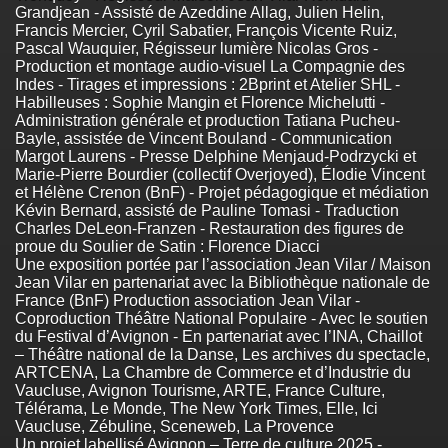
Grandjean - Assisté de Azeddine Allag, Julien Helin,
Francis Mercier, Cyril Sabatier, François Vicente Ruiz,
Pascal Wauquier, Régisseur lumière Nicolas Gros -
Production et montage audio-visuel La Compagnie des
Indes - Tirages et impressions : 2Bprint et Atelier SHL -
Habilleuses : Sophie Mangin et Florence Michelutti -
Administration générale et production Tatiana Pucheu-
Bayle, assistée de Vincent Bouland - Communication
Margot Laurens - Presse Delphine Menjaud-Podrzycki et
Marie-Pierre Bourdier (collectif Overjoyed), Élodie Vincent
et Hélène Crenon (BnF) - Projet pédagogique et médiation
Kévin Bernard, assisté de Pauline Tomasi - Traduction
Charles DeLeon-Franzen - Restauration des figures de
proue du Soulier de Satin : Florence Diacci
Une exposition portée par l’association Jean Vilar / Maison
Jean Vilar en partenariat avec la Bibliothèque nationale de
France (BnF) Production association Jean Vilar -
Coproduction Théâtre National Populaire - Avec le soutien
du Festival d’Avignon - En partenariat avec l’INA, Chaillot
– Théâtre national de la Danse, Les archives du spectacle,
ARTCENA, La Chambre de Commerce et d’Industrie du
Vaucluse, Avignon Tourisme, ARTE, France Culture,
Télérama, Le Monde, The New York Times, Elle, Ici
Vaucluse, Zébuline, Sceneweb, La Provence
Un projet labellisé Avignon – Terre de culture 2025 -