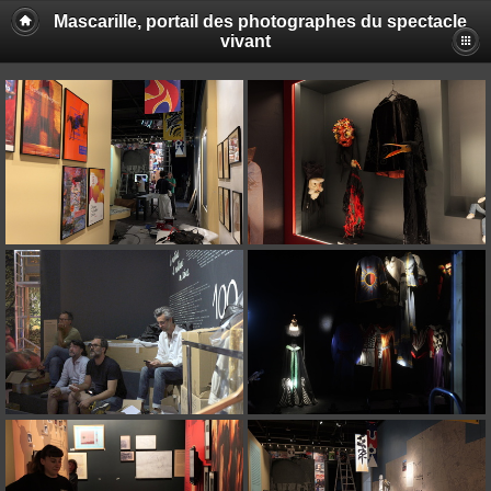
Mascarille, portail des photographes du spectacle
vivant