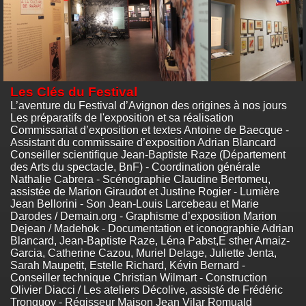
Les Clés du Festival
L’aventure du Festival d’Avignon des origines à nos jours
Les préparatifs de l'exposition et sa réalisation
Commissariat d’exposition et textes Antoine de Baecque -
Assistant du commissaire d’exposition Adrian Blancard
Conseiller scientifique Jean-Baptiste Raze (Département
des Arts du spectacle, BnF) - Coordination générale
Nathalie Cabrera - Scénographie Claudine Bertomeu,
assistée de Marion Giraudot et Justine Rogier - Lumière
Jean Bellorini - Son Jean-Louis Larcebeau et Marie
Darodes / Demain.org - Graphisme d’exposition Marion
Dejean / Madehok - Documentation et iconographie Adrian
Blancard, Jean-Baptiste Raze, Léna Pabst,E sther Arnaiz-
Garcia, Catherine Cazou, Muriel Delage, Juliette Jenta,
Sarah Maupetit, Estelle Richard, Kévin Bernard -
Conseiller technique Christian Wilmart - Construction
Olivier Diacci / Les ateliers Décolive, assisté de Frédéric
Tronquoy - Régisseur Maison Jean Vilar Romuald