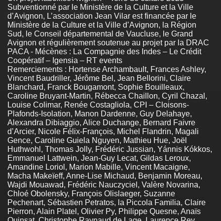
Subventionné par le Ministère de la Culture et la Ville
d’Avignon, L’association Jean Vilar est financée par le
Ministère de la Culture et la Ville d’Avignon, la Région
Sud, le Conseil départemental de Vaucluse, le Grand
Avignon et régulièrement soutenue au projet par la DRAC
PACA - Mécènes : La Compagnie des Indes – Le Crédit
Coopératif – Igensia – RT events
Remerciements : Hortense Archambault, Frances Ashley,
Vincent Baudriller, Jérôme Bel, Jean Bellorini, Claire
Blanchard, Franck Bougamont, Sophie Bouilleaux,
Caroline Bruyant-Martin, Rébecca Chaillon, Cyril Chazal,
Louise Colimar, Renée Costagliola, CPI – Cloisons-
Plafonds-Isolation, Manon Dardenne, Guy Delahaye,
Alexandra Dibiaggio, Alice Duchange, Bernard Faivre
d’Arcier, Nicole Félix-François, Michel Flandrin, Magali
Gence, Caroline Guiela Nguyen, Mathieu Hue, Joël
Huthwohl, Thomas Jolly, Frédéric Jussian, Yánnis Kókkos,
Emmanuel Lattwein, Jean-Guy Lecat, Gildas Leroux,
Amandine Loriol, Marion Mabille, Vincent Macaigne,
Macha Makeïeff, Anne-Lise Michaud, Benjamin Moreau,
Wajdi Mouawad, Frédéric Nauczyciel, Valère Novarina,
Chloé Obolensky, François Olislaeger, Suzanne
Pechenart, Sébastien Petratos, la Piccola Familia, Claire
Pierron, Alain Platel, Olivier Py, Philippe Quesne, Anaïs
Quinsat, Christophe Raynaud de Lage, Laurence Rey,