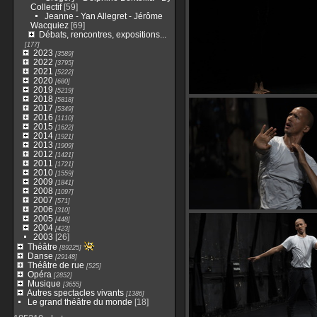
Collectif
[59]
Jeanne - Yan Allegret - Jérôme
Wacquiez
[69]
Débats, rencontres, expositions...
[177]
2023
[3589]
2022
[3795]
2021
[5222]
2020
[680]
2019
[5219]
2018
[5818]
2017
[5349]
2016
[1110]
2015
[1622]
2014
[1921]
2013
[1909]
2012
[1421]
2011
[1721]
2010
[1559]
2009
[1841]
2008
[1097]
2007
[571]
2006
[310]
2005
[448]
2004
[423]
2003
[26]
Théâtre
[89225]
Danse
[29148]
Théâtre de rue
[525]
Opéra
[2852]
Musique
[3655]
Autres spectacles vivants
[1386]
Le grand théâtre du monde
[18]