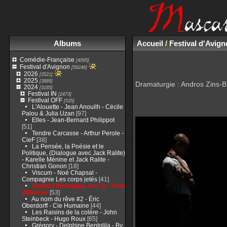
Albums
Accueil
/
Festival d'Avig
Comédie-Française
[4095]
Festival d'Avignon
[56246]
2026
[3521]
2025
[3889]
Dramaturgie : Andros Zins-Br
2024
[3185]
Festival IN
[2473]
Festival OFF
[535]
L'Alouette - Jean Anouilh - Cécile
Palou & Julia Uzan
[97]
Elles - Jean-Bernard Philippot
[51]
Tendre Carcasse - Arthur Perole -
CieF
[38]
La Pensée, la Poésie et le
Politique, (Dialogue avec Jack Ralite)
- Karelle Ménine et Jack Ralite -
Christian Gonon
[18]
Viscum - Noé Chapsal -
Compagnie Les corps jetés
[41]
Untitled (Nostalgia, Act 3) - Tiran
Willemse
[53]
Au nom du rêve #2 - Éric
Oberdorff - Cie Humaine
[44]
Les Raisins de la colère - John
Steinbeck - Hugo Roux
[65]
Grégory - Delphine Bentolila - By