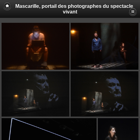
Mascarille, portail des photographes du spectacle
vivant