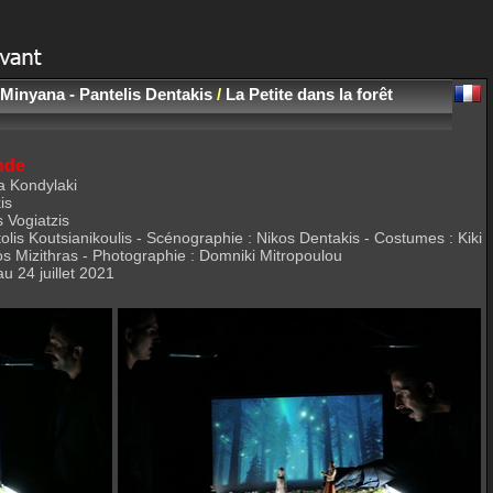
e Minyana - Pantelis Dentakis
/
La Petite dans la forêt
onde
a Kondylaki
is
 Vogiatzis
tolis Koutsianikoulis - Scénographie : Nikos Dentakis - Costumes : Kiki
 Mizithras - Photographie : Domniki Mitropoulou
 24 juillet 2021