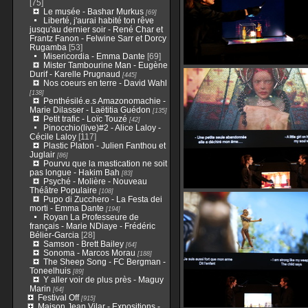
[75]
Le musée - Bashar Murkus
[69]
Liberté, j'aurai habité ton rêve
jusqu'au dernier soir - René Char et
Frantz Fanon - Felwine Sarr et Dorcy
Rugamba
[53]
Misericordia - Emma Dante
[69]
Mister Tambourine Man - Eugène
Durif - Karelle Prugnaud
[445]
Nos coeurs en terre - David Wahl
[138]
Penthésilé.e.s Amazonomachie -
Marie Dilasser - Laëtitia Guédon
[135]
Petit trafic - Loïc Touzé
[42]
Pinocchio(live)#2 - Alice Laloy -
Cécile Laloy
[117]
Plastic Platon - Julien Fanthou et
Juglair
[86]
Pourvu que la mastication ne soit
pas longue - Hakim Bah
[83]
Psyché - Molière - Nouveau
Théâtre Populaire
[108]
Pupo di Zucchero - La Festa dei
morti - Emma Dante
[194]
Royan La Professeure de
français - Marie NDiaye - Frédéric
Bélier-Garcia
[28]
Samson - Brett Bailey
[64]
Sonoma - Marcos Morau
[188]
The Sheep Song - FC Bergman -
Toneelhuis
[89]
Y aller voir de plus près - Maguy
Marin
[64]
Festival Off
[915]
Maison Jean Vilar - Expositions -