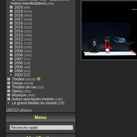
Autres manifestations
[245]
2020
[680]
2019
[5219]
2018
[5818]
2017
[5349]
2016
[1110]
2015
[1622]
2014
[1921]
2013
[1909]
2012
[1421]
2011
[1721]
2010
[1559]
2009
[1841]
2008
[1097]
2007
[571]
2006
[310]
2005
[448]
2004
[423]
2003
[26]
Théâtre
[89225]
Danse
[29148]
Théâtre de rue
[525]
Opéra
[2852]
Musique
[3655]
Autres spectacles vivants
[1386]
Le grand théâtre du monde
[18]
185210 photos
Menu