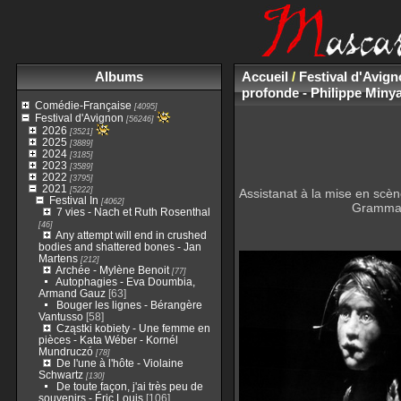
Albums
Accueil
/
Festival d'Avig
profonde - Philippe Minya
Comédie-Française
[4095]
Festival d'Avignon
[56246]
2026
[3521]
2025
[3889]
2024
[3185]
2023
[3589]
2022
[3795]
2021
[5222]
Assistanat à la mise en scène
Festival In
[4062]
Grammati
7 vies - Nach et Ruth Rosenthal
[46]
Any attempt will end in crushed
bodies and shattered bones - Jan
Martens
[212]
Archée - Mylène Benoit
[77]
Autophagies - Eva Doumbia,
Armand Gauz
[63]
Bouger les lignes - Bérangère
Vantusso
[58]
Cząstki kobiety - Une femme en
pièces - Kata Wéber - Kornél
Mundruczó
[78]
De l'une à l'hôte - Violaine
Schwartz
[130]
De toute façon, j'ai très peu de
souvenirs - Éric Louis
[106]