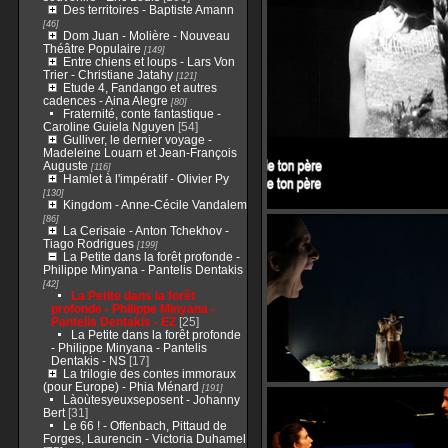
Des territoires - Baptiste Amann
[46]
Dom Juan - Molière - Nouveau
Théâtre Populaire
[149]
Entre chiens et loups - Lars Von
Trier - Christiane Jatahy
[121]
Etude 4, Fandango et autres
cadences - Aina Alegre
[80]
Fraternité, conte fantastique -
Caroline Guiela Nguyen
[54]
Gulliver, le dernier voyage -
Madeleine Louarn et Jean-François
Auguste
[116]
Hamlet à l'impératif - Olivier Py
[130]
Kingdom - Anne-Cécile Vandalem
[86]
La Cerisaie - Anton Tchekhov -
Tiago Rodrigues
[199]
La Petite dans la forêt profonde -
Philippe Minyana - Pantelis Dentakis
[42]
La Petite dans la forêt
profonde - Philippe Minyana -
Pantelis Dentakis - EZ
[25]
La Petite dans la forêt profonde
- Philippe Minyana - Pantelis
Dentakis - NS
[17]
La trilogie des contes immoraux
(pour Europe) - Phia Ménard
[191]
Làoùtesyeuxseposent - Johanny
Bert
[31]
Le 66 ! - Offenbach, Pittaud de
Forges, Laurencin - Victoria Duhamel