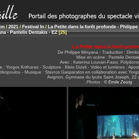
non
/
2021
/
Festival In
/
La Petite dans la forêt profonde - Philipp
na - Pantelis Dentakis - EZ
25
La Petite dans la forêt prof
De Philippe Minyana - Traduction : Dimitr
Mise en scène : Pantelis Dentak
Avec : Katerina Louvari-Fasoi, Polydoros
 : Yorgos Kritharas - Sculpture : Kleio Gizeli - Vidéo et lumières : Apos
kopoulou - Musique : Stavros Gasparatos en collaboration avec Yorgos
Avignon, Gymnase du lycée Saint-Joseph, 22 au
Photos :
© Emile Zeizig