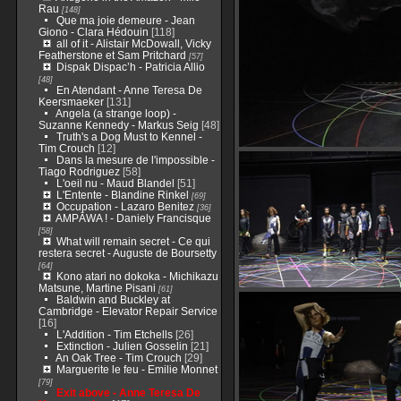
Rau
[148]
Que ma joie demeure - Jean
Giono - Clara Hédouin
[118]
all of it - Alistair McDowall, Vicky
Featherstone et Sam Pritchard
[57]
Dispak Dispac’h - Patricia Allio
[48]
En Atendant - Anne Teresa De
Keersmaeker
[131]
Angela (a strange loop) -
Suzanne Kennedy - Markus Seig
[48]
Truth's a Dog Must to Kennel -
Tim Crouch
[12]
Dans la mesure de l'impossible -
Tiago Rodriguez
[58]
L'oeil nu - Maud Blandel
[51]
L'Entente - Blandine Rinkel
[69]
Occupation - Lazaro Benitez
[36]
AMPĀWA ! - Daniely Francisque
[58]
What will remain secret - Ce qui
restera secret - Auguste de Boursetty
[64]
Kono atari no dokoka - Michikazu
Matsune, Martine Pisani
[61]
Baldwin and Buckley at
Cambridge - Elevator Repair Service
[16]
L'Addition - Tim Etchells
[26]
Extinction - Julien Gosselin
[21]
An Oak Tree - Tim Crouch
[29]
Marguerite le feu - Emilie Monnet
[79]
Exit above - Anne Teresa De