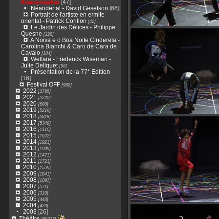
Keersmaeker
[47]
Néandertal - David Geselson
[66]
Portrait de l'artiste en ermite
oriental - Patrick Corillon
[42]
Le Jardin des Délices - Philippe
Quesne
[128]
A Noiva e o Boa Noite Cinderela -
Carolina Bianchi & Caro de Cara de
Cavalo
[104]
Welfare - Frederick Wiseman -
Julie Deliquet
[96]
Présentation de la 77° Edition
[16]
Festival OFF
[968]
2022
[3795]
2021
[5222]
2020
[680]
2019
[5219]
2018
[5818]
2017
[5349]
2016
[1110]
2015
[1622]
2014
[1921]
2013
[1909]
2012
[1421]
2011
[1721]
2010
[1559]
2009
[1841]
2008
[1097]
2007
[571]
2006
[310]
2005
[448]
2004
[423]
2003
[26]
Théâtre
[89225]