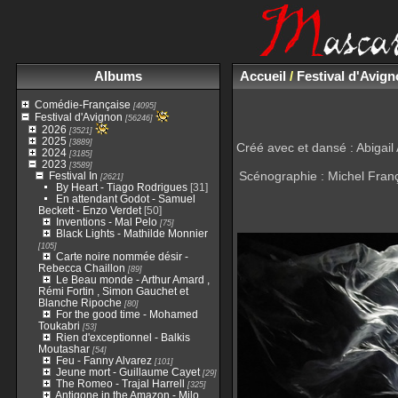
Albums
Accueil
/
Festival d'Avig
Comédie-Française
[4095]
Festival d'Avignon
[56246]
2026
[3521]
2025
[3889]
Créé avec et dansé : Abigail
2024
[3185]
2023
[3589]
Scénographie : Michel Franç
Festival In
[2621]
By Heart - Tiago Rodrigues
[31]
En attendant Godot - Samuel
Beckett - Enzo Verdet
[50]
Inventions - Mal Pelo
[75]
Black Lights - Mathilde Monnier
[105]
Carte noire nommée désir -
Rebecca Chaillon
[89]
Le Beau monde - Arthur Amard ,
Rémi Fortin , Simon Gauchet et
Blanche Ripoche
[80]
For the good time - Mohamed
Toukabri
[53]
Rien d'exceptionnel - Balkis
Moutashar
[54]
Feu - Fanny Alvarez
[101]
Jeune mort - Guillaume Cayet
[29]
The Romeo - Trajal Harrell
[325]
Antigone in the Amazon - Milo