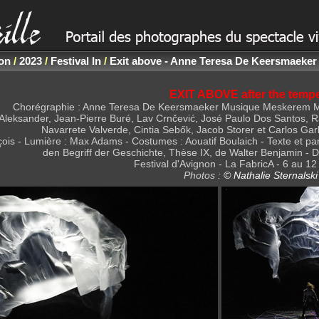
non
/
2023
/
Festival In
/
Exit above - Anne Teresa De Keersmaeker
EXIT ABOVE after the temp
Chorégraphie : Anne Teresa De Keersmaeker Musique Meskerem Me
 Aleksander, Jean-Pierre Buré, Lav Crnčević, José Paulo Dos Santos, R
Navarrete Valverde, Cintia Sebők, Jacob Storer et Carlos G
ois - Lumière : Max Adams - Costumes : Aouatif Boulaich - Texte et p
den Begriff der Geschichte, Thèse IX, de Walter Benjamin - 
Festival d'Avignon - La FabricA - 6 au 12 
Photos :
© Nathalie Sternalski