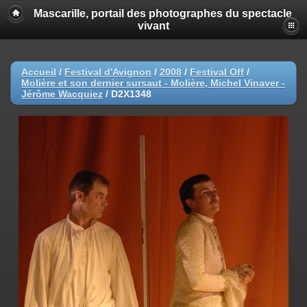
Mascarille, portail des photographes du spectacle
vivant
Accueil
/
Festival d'Avignon
/
2008
/
Festival Off
/
Molière et son dernier sursaut - Molière, Michel Vinaver -
Jérôme Wacquiez
/
D2X1348