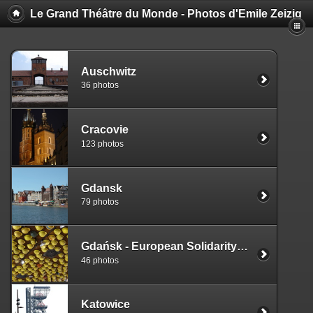
Le Grand Théâtre du Monde - Photos d'Emile Zeizig
Auschwitz
36 photos
Cracovie
123 photos
Gdansk
79 photos
Gdańsk - European Solidarity Centre
46 photos
Katowice