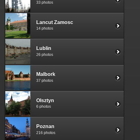
33 photos
Lancut Zamosc
14 photos
Lublin
26 photos
Malbork
37 photos
Olsztyn
6 photos
Poznan
216 photos