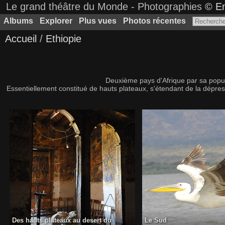
Le grand théâtre du Monde - Photographies
© Em
Albums
Explorer
Plus vues
Photos récentes
Accueil
/
Ethiopie
Deuxième pays d'Afrique par sa popula
Essentiellement constitué de hauts plateaux, s'étendant de la dépr
Des hauts plateaux au desert du
Le Sud