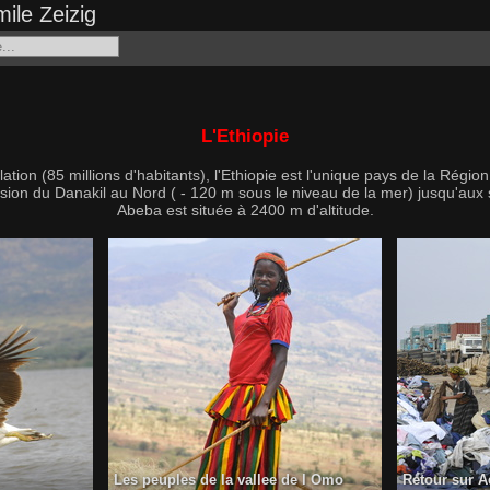
ile Zeizig
L'Ethiopie
tion (85 millions d'habitants), l'Ethiopie est l'unique pays de la Régio
ession du Danakil au Nord ( - 120 m sous le niveau de la mer) jusqu'a
Abeba est située à 2400 m d'altitude.
Les peuples de la vallee de l Omo
Retour sur A