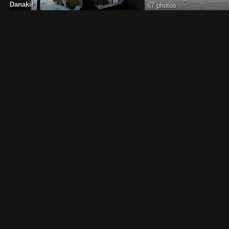
Danakil
67 photos
108 photos