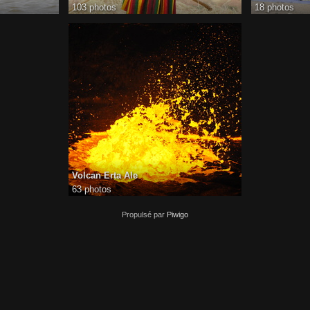
103 photos
18 photos
Volcan Erta Ale
63 photos
Propulsé par
Piwigo