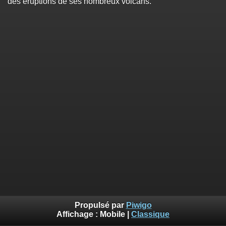
des éruptions de ses nombreux volcans.
Propulsé par
Piwigo
Affichage :
Mobile
|
Classique