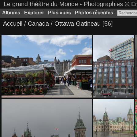
Le grand théâtre du Monde - Photographies
© Em
Albums
Explorer
Plus vues
Photos récentes
Accueil
/
Canada
/
Ottawa Gatineau
56
200 1199
200 1316