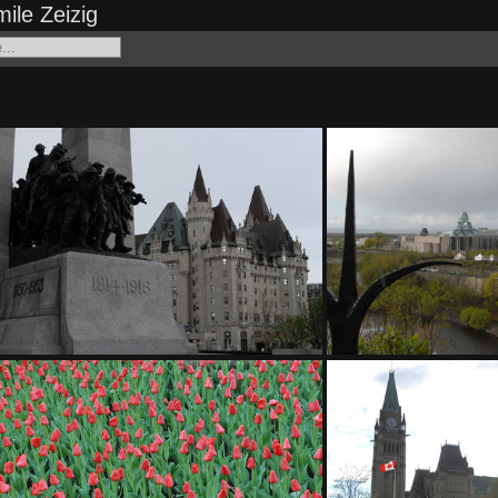
ile Zeizig
200 1317
200 