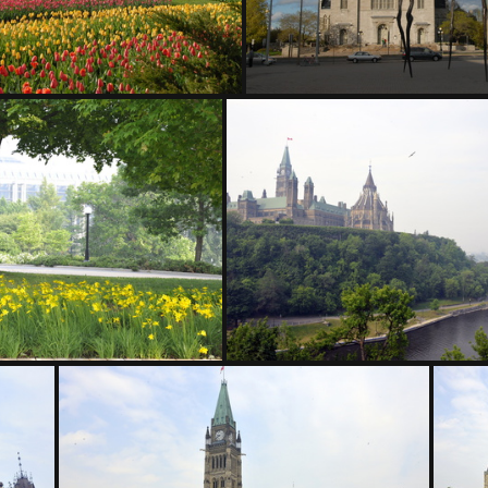
200 1364
200 1366
D3Z5288
D3Z5290