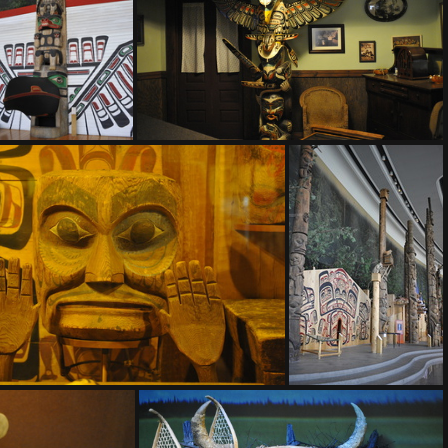
3Z5310
D3Z5316
D3Z5331
D3Z5332