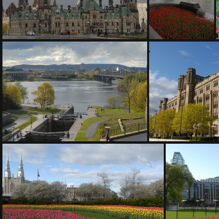
200 1326
200 1328
200 1339
200