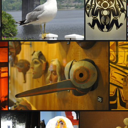
D3Z5307
D3Z5309
D
D3Z5321
D3Z5329