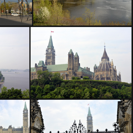
200 1369
D3Z5292