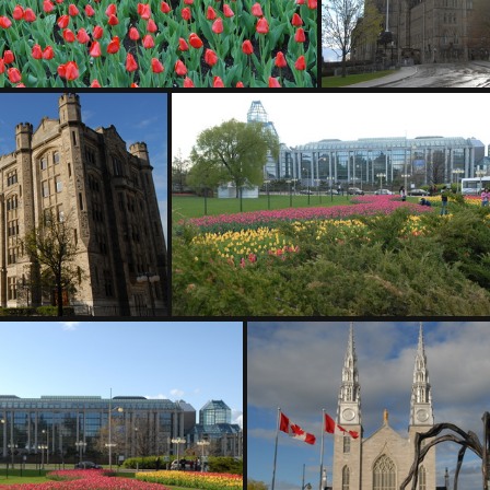
200 1329
200 
 1342
200 1343