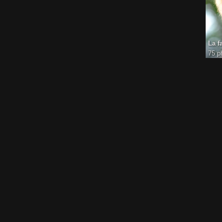
La f
75 p