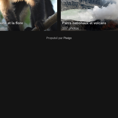
aune et la flore
Parcs nationaux et volcans
hotos
107 photos
Propulsé par
Piwigo