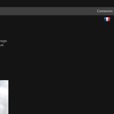
Connexion
yage.
ue.