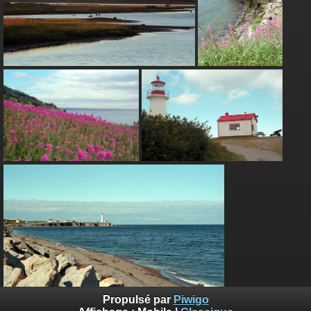
Propulsé par
Piwigo