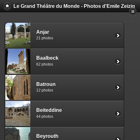
Le Grand Théâtre du Monde - Photos d'Emile Zeizig
Anjar
21 photos
Baalbeck
62 photos
Batroun
12 photos
Beiteddine
44 photos
Beyrouth