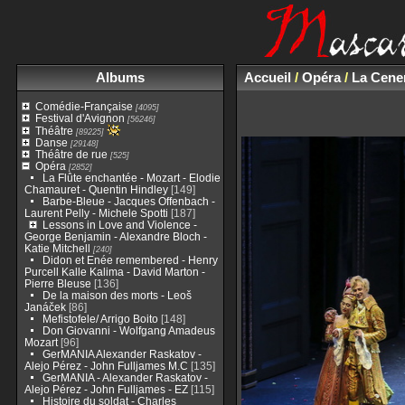
Albums
Accueil
/
Opéra
/
La Cener
Comédie-Française
[4095]
Festival d'Avignon
[56246]
Théâtre
[89225]
Danse
[29148]
Théâtre de rue
[525]
Opéra
[2852]
La Flûte enchantée - Mozart - Elodie
Chamauret - Quentin Hindley
[149]
Barbe-Bleue - Jacques Offenbach -
Laurent Pelly - Michele Spotti
[187]
Lessons in Love and Violence -
George Benjamin - Alexandre Bloch -
Katie Mitchell
[240]
Didon et Enée remembered - Henry
Purcell Kalle Kalima - David Marton -
Pierre Bleuse
[136]
De la maison des morts - Leoš
Janáček
[86]
Mefistofele/ Arrigo Boito
[148]
Don Giovanni - Wolfgang Amadeus
Mozart
[96]
GerMANIA Alexander Raskatov -
Alejo Pérez - John Fulljames M.C
[135]
GerMANIA - Alexander Raskatov -
Alejo Pérez - John Fulljames - EZ
[115]
Histoire du soldat - Charles