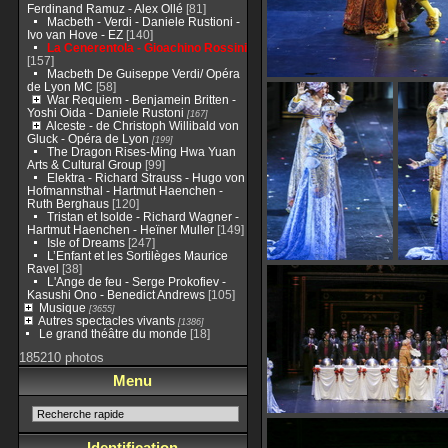
Ferdinand Ramuz - Alex Ollé
[81]
Macbeth - Verdi - Daniele Rustioni -
Ivo van Hove - EZ
[140]
La Cenerentola - Gioachino Rossini
[157]
Macbeth De Guiseppe Verdi/ Opéra
de Lyon MC
[58]
War Requiem - Benjamein Britten -
Yoshi Oida - Daniele Rustoni
[167]
Alceste - de Christoph Willibald von
Gluck - Opéra de Lyon
[199]
The Dragon Rises-Ming Hwa Yuan
Arts & Cultural Group
[99]
Elektra - Richard Strauss - Hugo von
Hofmannsthal - Hartmut Haenchen -
Ruth Berghaus
[120]
Tristan et Isolde - Richard Wagner -
Hartmut Haenchen - Heïner Muller
[149]
Isle of Dreams
[247]
L’Enfant et les Sortilèges Maurice
Ravel
[38]
L'Ange de feu - Serge Prokofiev -
Kasushi Ono - Benedict Andrews
[105]
Musique
[3655]
Autres spectacles vivants
[1386]
Le grand théâtre du monde
[18]
185210 photos
Menu
Identification