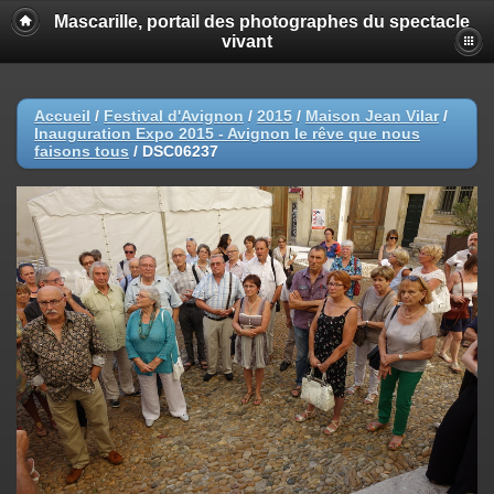
Mascarille, portail des photographes du spectacle
vivant
Accueil
/
Festival d'Avignon
/
2015
/
Maison Jean Vilar
/
Inauguration Expo 2015 - Avignon le rêve que nous
faisons tous
/
DSC06237