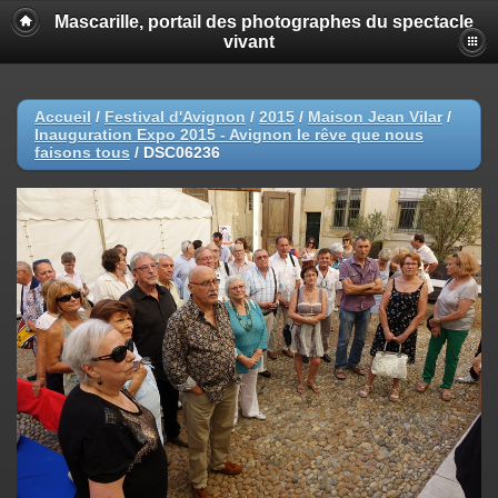
Mascarille, portail des photographes du spectacle
vivant
Accueil
/
Festival d'Avignon
/
2015
/
Maison Jean Vilar
/
Inauguration Expo 2015 - Avignon le rêve que nous
faisons tous
/
DSC06236