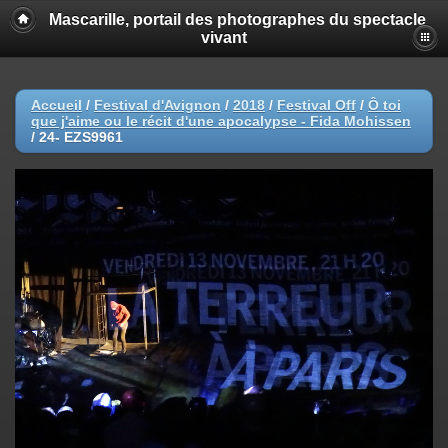
Mascarille, portail des photographes du spectacle
vivant
Accueil
/
Festival d'Avignon
/
2018
/
Festival Off
/
Ô toi
que j'aime ou le récit d'une apocalypse - Fida Mohissen
/
24- EZS9961