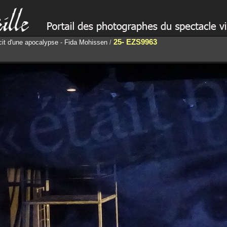
25- EZS9963
écit d'une apocalypse - Fida Mohissen
/