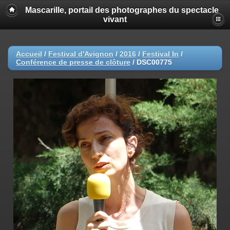
Mascarille, portail des photographes du spectacle
vivant
Accueil
/
Festival d'Avignon
/
2016
/
Festival In
/
Conférence de presse de clôture
/
DSC00775