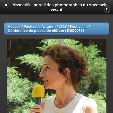
Mascarille, portail des photographes du spectacle
vivant
Accueil
/
Festival d'Avignon
/
2016
/
Festival In
/
Conférence de presse de clôture
/
DSC00786