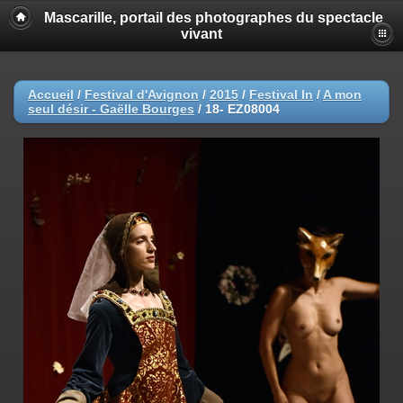
Mascarille, portail des photographes du spectacle
vivant
Accueil
/
Festival d'Avignon
/
2015
/
Festival In
/
A mon
seul désir - Gaëlle Bourges
/
18- EZ08004