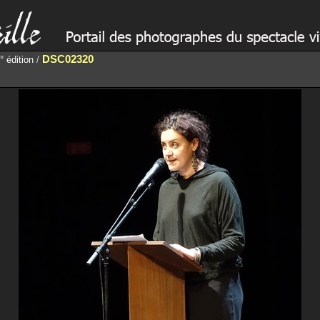
DSC02320
 édition
/