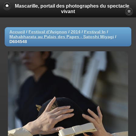
Mascarille, portail des photographes du spectacle
vivant
Accueil
/
Festival d'Avignon
/
2014
/
Festival In
/
Mahabharata au Palais des Papes - Satoshi Miyagi
/
D604548