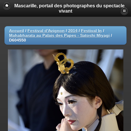
Mascarille, portail des photographes du spectacle
vivant
Accueil
/
Festival d'Avignon
/
2014
/
Festival In
/
Mahabharata au Palais des Papes - Satoshi Miyagi
/
D604550