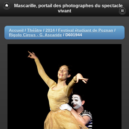
Mascarille, portail des photographes du spectacle
vivant
Accueil
/
Théâtre
/
2014
/
Festival étudiant de Poznan
/
Rigolo Circus - G. Ascaride
/
D601944