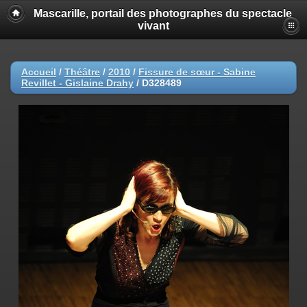
Mascarille, portail des photographes du spectacle
vivant
Accueil
/
Théâtre
/
2010
/
Fissure de sœur - Sabine
Revillet - Gislaine Drahy
/
D328489