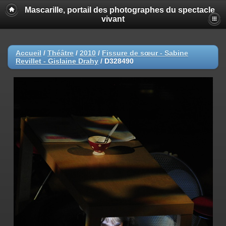
Mascarille, portail des photographes du spectacle
vivant
Accueil
/
Théâtre
/
2010
/
Fissure de sœur - Sabine
Revillet - Gislaine Drahy
/
D328490