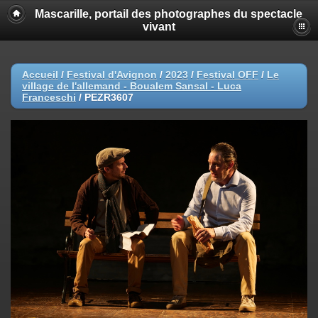
Mascarille, portail des photographes du spectacle
vivant
Accueil
/
Festival d'Avignon
/
2023
/
Festival OFF
/
Le
village de l'allemand - Boualem Sansal - Luca
Franceschi
/
PEZR3607